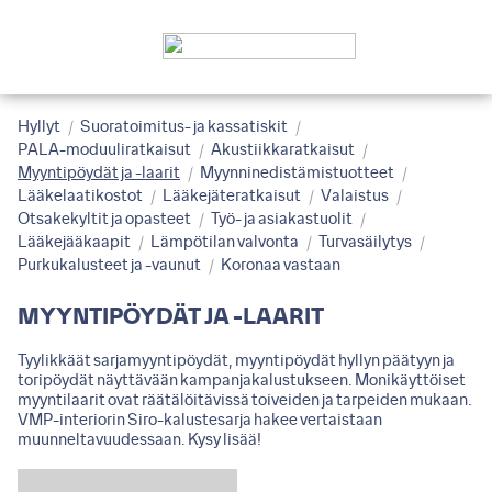
Hyllyt
Suoratoimitus- ja kassatiskit
PALA-moduuliratkaisut
Akustiikkaratkaisut
Myyntipöydät ja -laarit
Myynninedistämistuotteet
Lääkelaatikostot
Lääkejäteratkaisut
Valaistus
Otsakekyltit ja opasteet
Työ- ja asiakastuolit
Lääkejääkaapit
Lämpötilan valvonta
Turvasäilytys
Purkukalusteet ja -vaunut
Koronaa vastaan
MYYNTIPÖYDÄT JA -LAARIT
Tyylikkäät sarjamyyntipöydät, myyntipöydät hyllyn päätyyn ja
toripöydät näyttävään kampanjakalustukseen. Monikäyttöiset
myyntilaarit ovat räätälöitävissä toiveiden ja tarpeiden mukaan.
VMP-interiorin Siro-kalustesarja hakee vertaistaan
muunneltavuudessaan. Kysy lisää!