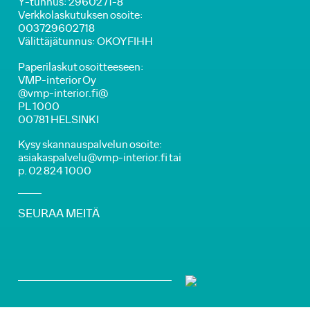
Y-tunnus: 2960271-8
Verkkolaskutuksen osoite:
003729602718
Välittäjätunnus: OKOYFIHH
Paperilaskut osoitteeseen:
VMP-interior Oy
@vmp-interior.fi@
PL 1000
00781 HELSINKI
Kysy skannauspalvelun osoite:
asiakaspalvelu@vmp-interior.fi tai
p. 02 824 1000
SEURAA MEITÄ