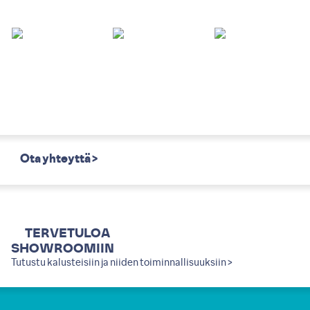
Ota yhteyttä >
TERVETULOA
SHOWROOMIIN
Tutustu kalusteisiin ja niiden toiminnallisuuksiin >