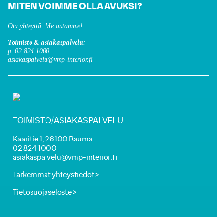
MITEN VOIMME OLLA AVUKSI?
Ota yhteyttä. Me autamme!
Toimisto & asiakaspalvelu:
p. 02 824 1000
asiakaspalvelu@vmp-interior.fi
TOIMISTO/ASIAKASPALVELU
Kaaritie 1, 26100 Rauma
02 824 1000
asiakaspalvelu@vmp-interior.fi
Tarkemmat yhteystiedot >
Tietosuojaseloste >