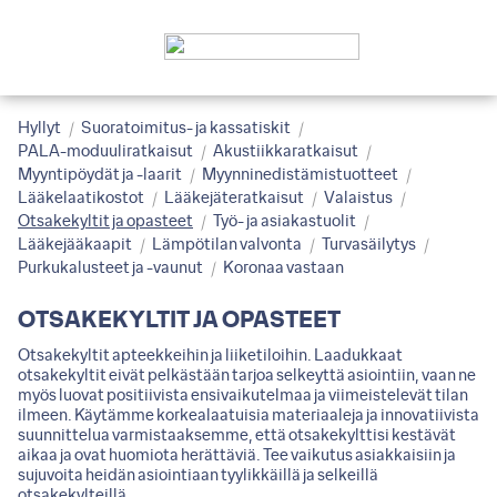
Hyllyt
Suoratoimitus- ja kassatiskit
PALA-moduuliratkaisut
Akustiikkaratkaisut
Myyntipöydät ja -laarit
Myynninedistämistuotteet
Lääkelaatikostot
Lääkejäteratkaisut
Valaistus
Otsakekyltit ja opasteet
Työ- ja asiakastuolit
Lääkejääkaapit
Lämpötilan valvonta
Turvasäilytys
Purkukalusteet ja -vaunut
Koronaa vastaan
OTSAKEKYLTIT JA OPASTEET
Otsakekyltit apteekkeihin ja liiketiloihin. Laadukkaat
otsakekyltit eivät pelkästään tarjoa selkeyttä asiointiin, vaan ne
myös luovat positiivista ensivaikutelmaa ja viimeistelevät tilan
ilmeen. Käytämme korkealaatuisia materiaaleja ja innovatiivista
suunnittelua varmistaaksemme, että otsakekylttisi kestävät
aikaa ja ovat huomiota herättäviä. Tee vaikutus asiakkaisiin ja
sujuvoita heidän asiointiaan tyylikkäillä ja selkeillä
otsakekylteillä.