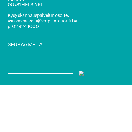
00781 HELSINKI
Kysy skannauspalvelun osoite:
asiakaspalvelu@vmp-interior.fi tai
p. 02 824 1000
SEURAA MEITÄ