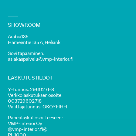
SHOWROOM
Arabia135
Hämeentie 135 A, Helsinki
Sovi tapaaminen:
asiakaspalvelu@vmp-interior.fi
LASKUTUSTIEDOT
Y-tunnus: 2960271-8
Verkkolaskutuksen osoite:
003729602718
Välittäjätunnus: OKOYFIHH
Paperilaskut osoitteeseen:
VMP-interior Oy
@vmp-interior.fi@
PL 1000