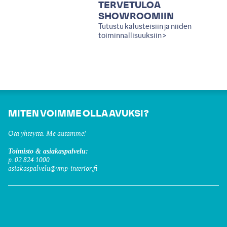
TERVETULOA
SHOWROOMIIN
Tutustu kalusteisiin ja niiden
toiminnallisuuksiin >
MITEN VOIMME OLLA AVUKSI?
Ota yhteyttä. Me autamme!
Toimisto & asiakaspalvelu:
p. 02 824 1000
asiakaspalvelu@vmp-interior.fi