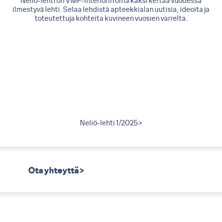
Neliö-lehti on VMP-interiorin oma kaksi kertaa vuodessa
ilmestyvä lehti. Selaa lehdistä apteekkialan uutisia, ideoita ja
toteutettuja kohteita kuvineen vuosien varrelta.
2011 >
Neliö-lehti 1/2025 >
Neliö
Ota yhteyttä >