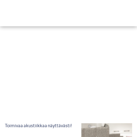
KAUPPA
Käytettyjä,
uusia ja
uudenveroisia,
laadukkaita
kalusteita
tilaan,
kuin tilaan
suoraan
varastoltamme.
Toimivaa akustiikkaa näyttävästi!