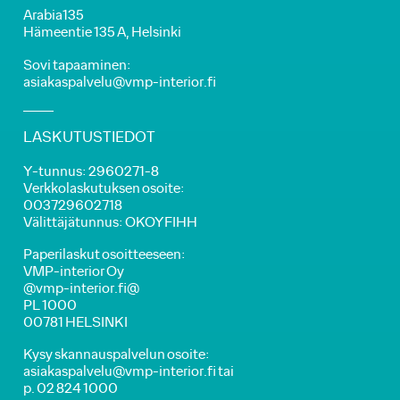
Arabia135
Hämeentie 135 A, Helsinki
Sovi tapaaminen:
asiakaspalvelu@vmp-interior.fi
LASKUTUSTIEDOT
Y-tunnus: 2960271-8
Verkkolaskutuksen osoite:
003729602718
Välittäjätunnus: OKOYFIHH
Paperilaskut osoitteeseen:
VMP-interior Oy
@vmp-interior.fi@
PL 1000
00781 HELSINKI
Kysy skannauspalvelun osoite:
asiakaspalvelu@vmp-interior.fi tai
p. 02 824 1000