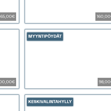
165,00€
160,0
MYYNTIPÖYDÄT
00,00€
98,0
KESKIVALINTAHYLLY