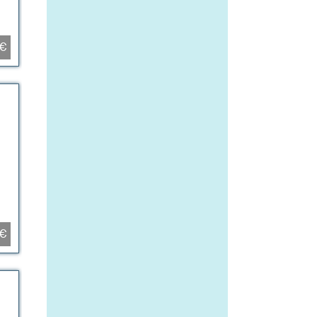
0€
0€