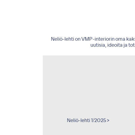
Neliö-lehti on VMP-interiorin oma kaks
uutisia, ideoita ja t
eliö-lehti 1/2011 >
Neliö-lehti 1/2025 >