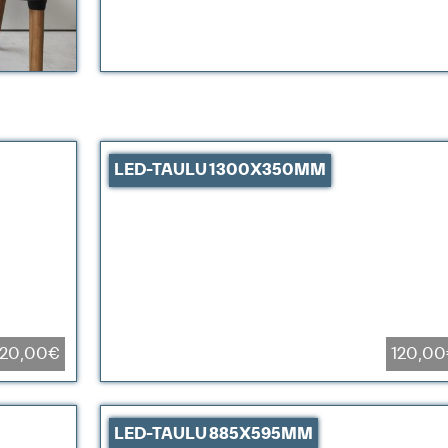
LED-TAULU 1300X350MM
120,00€
120,0
LED-TAULU 885X595MM