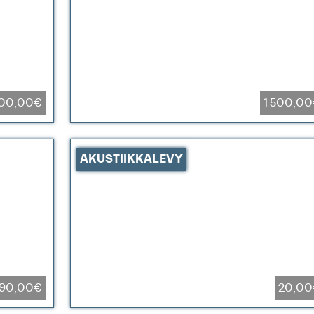
00,00€
1 500,0
AKUSTIIKKALEVY
90,00€
20,00