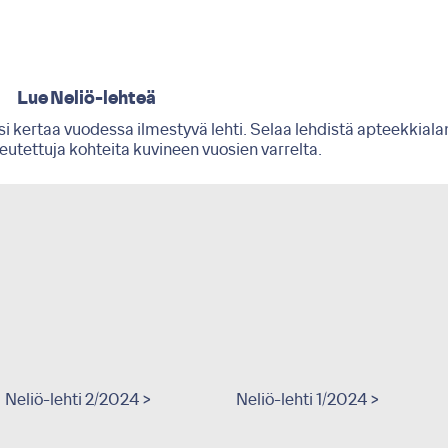
Lue Neliö-lehteä
i kertaa vuodessa ilmestyvä lehti. Selaa lehdistä apteekkiala
oteutettuja kohteita kuvineen vuosien varrelta.
Neliö-lehti 2/2024 >
Neliö-lehti 1/2024 >