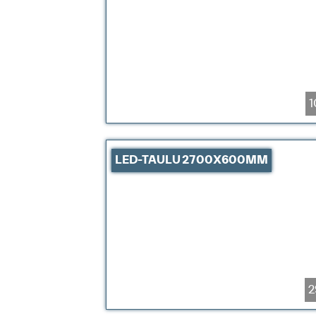
1
LED-TAULU 2700X600MM
2