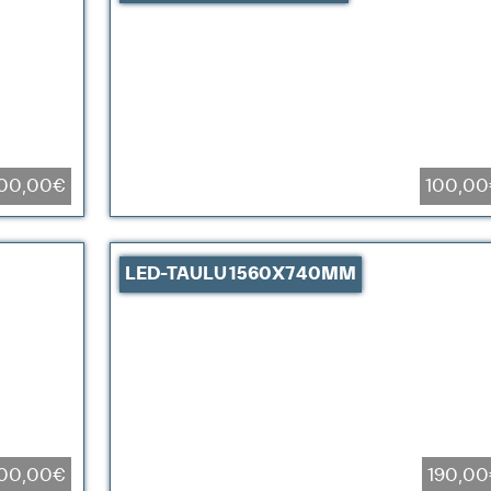
00,00€
100,00
LED-TAULU 1560X740MM
00,00€
190,0