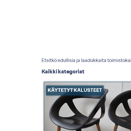
.
Etsitkö edullisia ja laadukkaita toimisto
Kaikki kategoriat
KÄYTETYT KALUSTEET