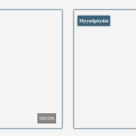
Myyntipöydät
160,00€