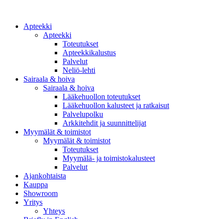
Apteekki
Apteekki
Toteutukset
Apteekkikalustus
Palvelut
Neliö-lehti
Sairaala & hoiva
Sairaala & hoiva
Lääkehuollon toteutukset
Lääkehuollon kalusteet ja ratkaisut
Palvelupolku
Arkkitehdit ja suunnittelijat
Myymälät & toimistot
Myymälät & toimistot
Toteutukset
Myymälä- ja toimistokalusteet
Palvelut
Ajankohtaista
Kauppa
Showroom
Yritys
Yhteys