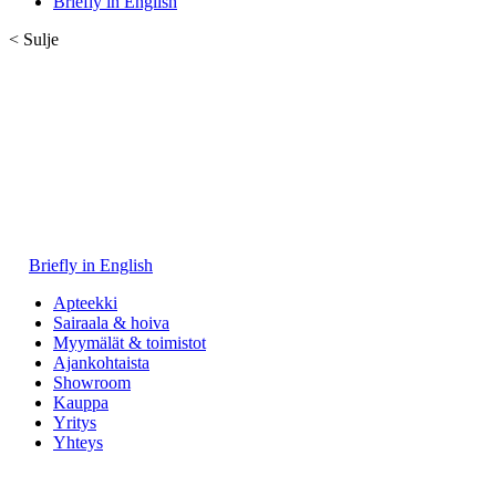
Briefly in English
< Sulje
Briefly in English
Apteekki
Sairaala & hoiva
Myymälät & toimistot
Ajankohtaista
Showroom
Kauppa
Yritys
Yhteys
Kauppa