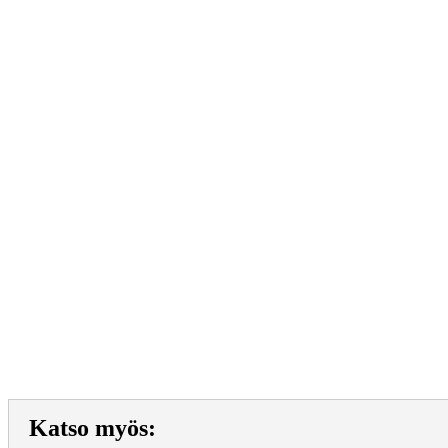
Käytettyjä,
uusia ja
uudenveroisia,
laadukkaita
kalusteita
tilaan, kuin
tilaan suoraan
varastoltamme.
Katso myös: