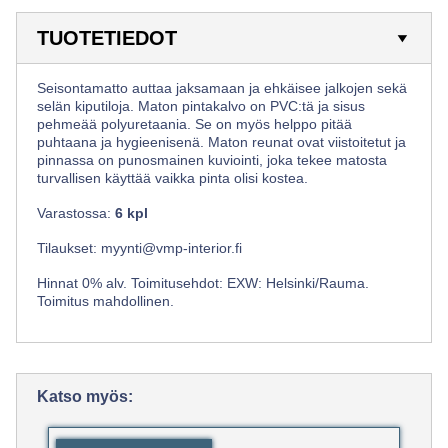
TUOTETIEDOT
Seisontamatto auttaa jaksamaan ja ehkäisee jalkojen sekä
selän kiputiloja. Maton pintakalvo on PVC:tä ja sisus
pehmeää polyuretaania. Se on myös helppo pitää
puhtaana ja hygieenisenä. Maton reunat ovat viistoitetut ja
pinnassa on punosmainen kuviointi, joka tekee matosta
turvallisen käyttää vaikka pinta olisi kostea.
Varastossa:
6 kpl
Tilaukset:
myynti@vmp-interior.fi
Hinnat 0% alv. Toimitusehdot: EXW: Helsinki/Rauma.
Toimitus mahdollinen.
Katso myös: