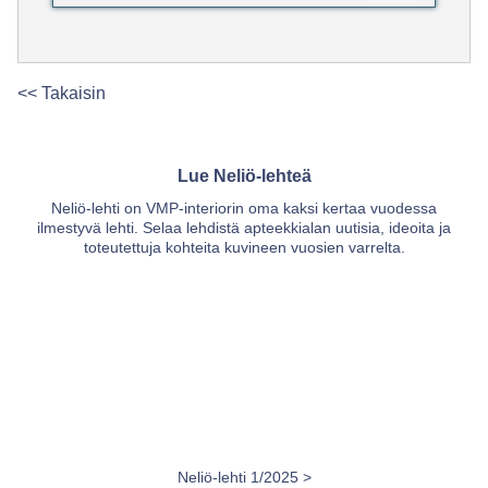
<< Takaisin
Lue Neliö-lehteä
Neliö-lehti on VMP-interiorin oma kaksi kertaa vuodessa
ilmestyvä lehti. Selaa lehdistä apteekkialan uutisia, ideoita ja
toteutettuja kohteita kuvineen vuosien varrelta.
2011 >
Neliö-lehti 1/2025 >
Neliö