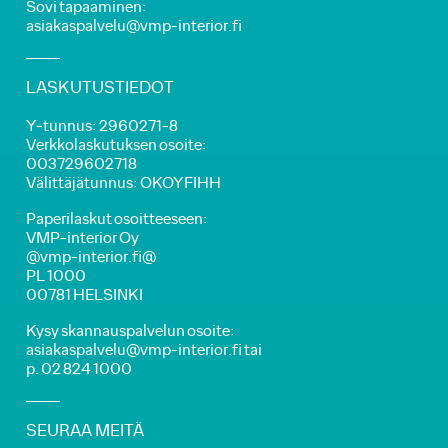
Sovi tapaaminen:
asiakaspalvelu@vmp-interior.fi
LASKUTUSTIEDOT
Y-tunnus: 2960271-8
Verkkolaskutuksen osoite:
003729602718
Välittäjätunnus: OKOYFIHH
Paperilaskut osoitteeseen:
VMP-interior Oy
@vmp-interior.fi@
PL 1000
00781 HELSINKI
Kysy skannauspalvelun osoite:
asiakaspalvelu@vmp-interior.fi tai
p. 02 824 1000
SEURAA MEITÄ