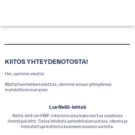
KIITOS YHTEYDENOTOSTA!
Hei, saimme viestisi
Maltathan hetken odottaa, olemme sinuun yhteydessä
mahdollisimman pian.
Lue Neliö-lehteä
Neliö-lehti on VMP-interiorin oma kaksi kertaa vuodessa
ilmestyvä lehti. Selaa lehdistä apteekkialan uutisia, ideoita ja
toteutettuja kohteita kuvineen vuosien varrelta.