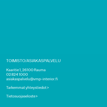
TOIMISTO/ASIAKASPALVELU
Kaaritie 1, 26100 Rauma
02 824 1000
asiakaspalvelu@vmp-interior.fi
Tarkemmat yhteystiedot >
Tietosuojaseloste >