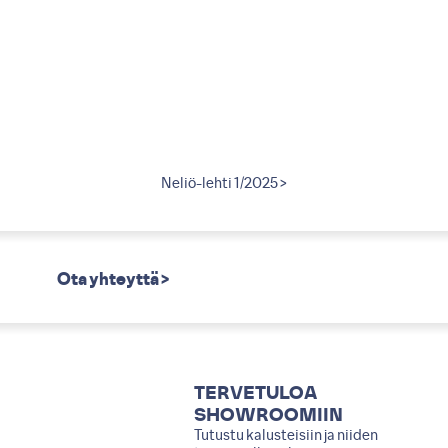
2011 >
Neliö-lehti 1/2025 >
Neliö
Ota yhteyttä >
TERVETULOA
SHOWROOMIIN
Tutustu kalusteisiin ja niiden