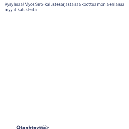
Kysy lisää! Myös
Siro-kalustesarjasta
saa koottua monia erilaisia
myyntikalusteita.
Ota yhteyttä >