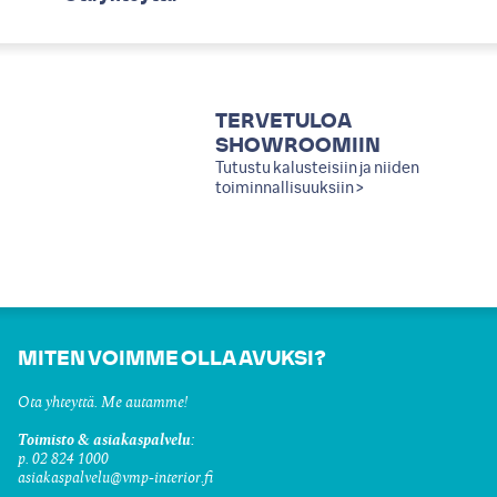
TERVETULOA
SHOWROOMIIN
Tutustu kalusteisiin ja niiden
toiminnallisuuksiin >
MITEN VOIMME OLLA AVUKSI?
Ota yhteyttä. Me autamme!
Toimisto & asiakaspalvelu:
p. 02 824 1000
asiakaspalvelu@vmp-interior.fi