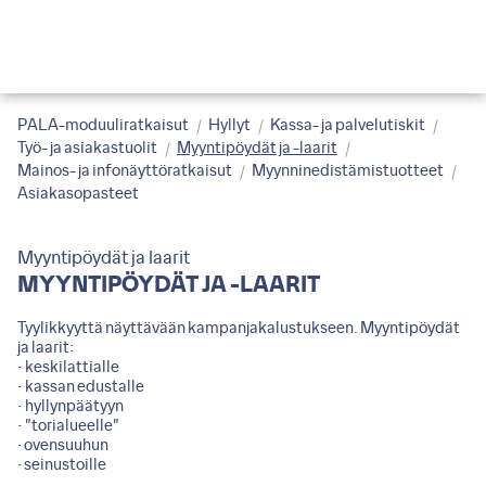
PALA-moduuliratkaisut
Hyllyt
Kassa- ja palvelutiskit
Työ- ja asiakastuolit
Myyntipöydät ja -laarit
Mainos- ja infonäyttöratkaisut
Myynninedistämistuotteet
Asiakasopasteet
Myyntipöydät ja laarit
MYYNTIPÖYDÄT JA -LAARIT
Tyylikkyyttä näyttävään kampanjakalustukseen. Myyntipöydät
ja laarit:
• keskilattialle
• kassan edustalle
• hyllynpäätyyn
• ”torialueelle”
• ovensuuhun
• seinustoille