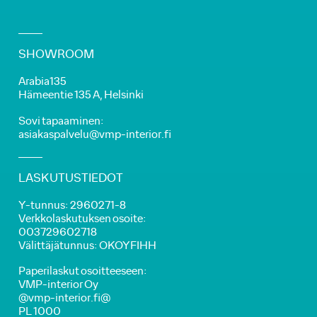
SHOWROOM
Arabia135
Hämeentie 135 A, Helsinki
Sovi tapaaminen:
asiakaspalvelu@vmp-interior.fi
LASKUTUSTIEDOT
Y-tunnus: 2960271-8
Verkkolaskutuksen osoite:
003729602718
Välittäjätunnus: OKOYFIHH
Paperilaskut osoitteeseen:
VMP-interior Oy
@vmp-interior.fi@
PL 1000