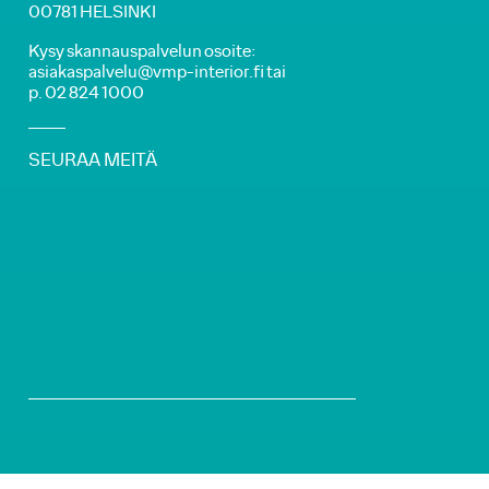
00781 HELSINKI
Kysy skannauspalvelun osoite:
asiakaspalvelu@vmp-interior.fi tai
p. 02 824 1000
SEURAA MEITÄ