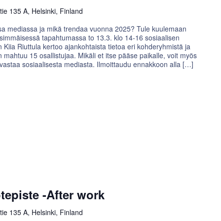
e 135 A, Helsinki, Finland
essa mediassa ja mikä trendaa vuonna 2025? Tule kuulemaan
simmäisessä tapahtumassa to 13.3. klo 14-16 sosiaalisen
iia Riuttula kertoo ajankohtaista tietoa eri kohderyhmistä ja
mahtuu 15 osallistujaa. Mikäli et itse pääse paikalle, voit myös
a vastaa sosiaalisesta mediasta. Ilmoittaudu ennakkoon alla […]
tepiste -After work
e 135 A, Helsinki, Finland