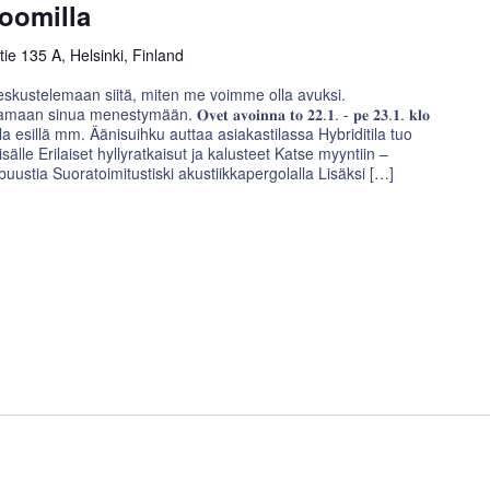
oomilla
e 135 A, Helsinki, Finland
eskustelemaan siitä, miten me voimme olla avuksi.
ua menestymään. 𝐎𝐯𝐞𝐭 𝐚𝐯𝐨𝐢𝐧𝐧𝐚 𝐭𝐨 𝟐𝟐.𝟏. - 𝐩𝐞 𝟐𝟑.𝟏. 𝐤𝐥𝐨
! Showroomilla esillä mm. Äänisuihku auttaa asiakastilassa Hybriditila tuo
sälle Erilaiset hyllyratkaisut ja kalusteet Katse myyntiin –
buustia Suoratoimitustiski akustiikkapergolalla Lisäksi […]