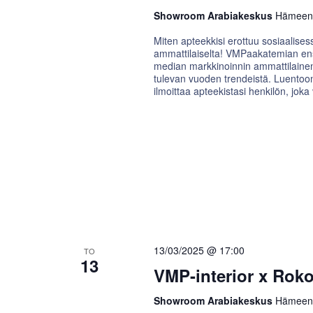
Showroom Arabiakeskus
Hämeenti
Miten apteekkisi erottuu sosiaalis
ammattilaiselta! VMPaakatemian en
median markkinoinnin ammattilainen K
tulevan vuoden trendeistä. Luentoon 
ilmoittaa apteekistasi henkilön, jok
13/03/2025 @ 17:00
TO
13
VMP-interior x Roko
Showroom Arabiakeskus
Hämeenti