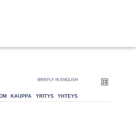
Näkymät
TAPAHTUMA
BRIEFLY IN ENGLISH
navigointi
VIEWS
Lista
NAVIGATION
OM
KAUPPA
YRITYS
YHTEYS