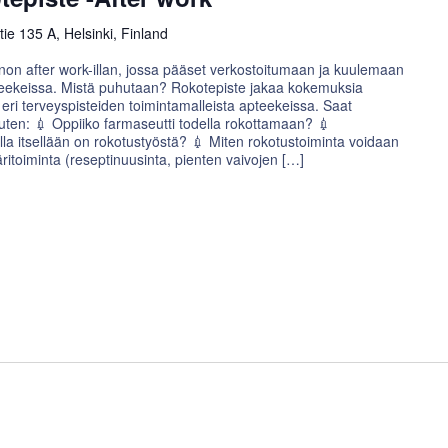
e 135 A, Helsinki, Finland
n after work-illan, jossa pääset verkostoitumaan ja kuulemaan
teekeissa. Mistä puhutaan? Rokotepiste jakaa kokemuksia
eri terveyspisteiden toimintamalleista apteekeissa. Saat
kuten: 💉 Oppiiko farmaseutti todella rokottamaan? 💉
la itsellään on rokotustyöstä? 💉 Miten rokotustoiminta voidaan
käritoiminta (reseptinuusinta, pienten vaivojen […]