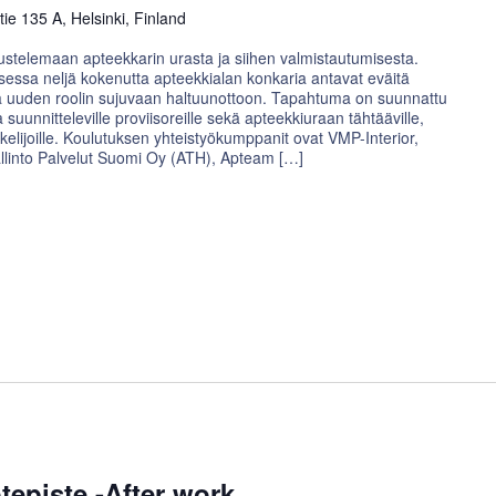
e 135 A, Helsinki, Finland
ustelemaan apteekkarin urasta ja siihen valmistautumisesta.
ksessa neljä kokenutta apteekkialan konkaria antavat eväitä
nsä uuden roolin sujuvaan haltuunottoon. Tapahtuma on suunnattu
suunnitteleville proviisoreille sekä apteekkiuraan tähtääville,
skelijoille. Koulutuksen yhteistyökumppanit ovat VMP-Interior,
llinto Palvelut Suomi Oy (ATH), Apteam […]
tepiste -After work