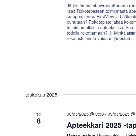
Järjestämme showroomillamme renno
lisää Rokotepisteen toiminnasta apt
kumppanimme FirstView ja Lääkeaka
puhutaan? Rokotepiste jakaa kokemu
toimintamalleista apteekeissa. Saat 
todella rokottamaan? 💉 Minkälaisia
rokotustoiminta voidaan järjestää [
toukokuu 2025
08/05/2025 @ 8:30
-
09/05/2025 @
TO
8
Apteekkari 2025 -t
Messukeskus
Messuaukio 1, Helsin