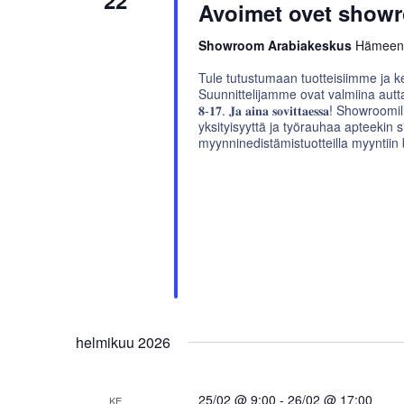
22
Avoimet ovet showr
Showroom Arabiakeskus
Hämeenti
Tule tutustumaan tuotteisiimme ja k
Suunnittelijamme ovat valmiina auttamaan sin
𝟖-𝟏𝟕. 𝐉𝐚 𝐚𝐢𝐧𝐚 𝐬𝐨𝐯𝐢𝐭𝐭𝐚𝐞𝐬𝐬
yksityisyyttä ja työrauhaa apteekin si
myynninedistämistuotteilla myyntiin 
helmikuu 2026
25/02 @ 9:00
-
26/02 @ 17:00
KE