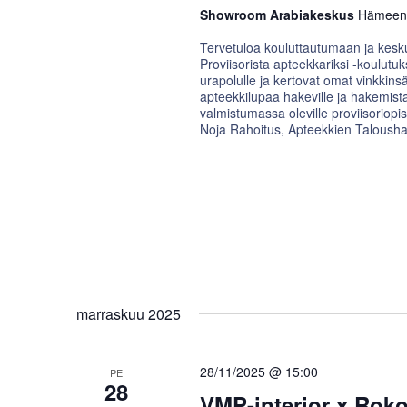
Showroom Arabiakeskus
Hämeenti
Tervetuloa kouluttautumaan ja kesk
Proviisorista apteekkariksi -koulutu
urapolulle ja kertovat omat vinkki
apteekkilupaa hakeville ja hakemista 
valmistumassa oleville proviisoriopi
Noja Rahoitus, Apteekkien Talousha
marraskuu 2025
28/11/2025 @ 15:00
PE
28
VMP-interior x Roko