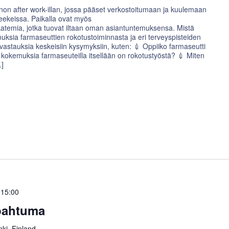
n after work-illan, jossa pääset verkostoitumaan ja kuulemaan
eekeissa. Paikalla ovat myös
temia, jotka tuovat iltaan oman asiantuntemuksensa. Mistä
ksia farmaseuttien rokotustoiminnasta ja eri terveyspisteiden
vastauksia keskeisiin kysymyksiin, kuten: 💉 Oppiiko farmaseutti
 kokemuksia farmaseuteilla itsellään on rokotustyöstä? 💉 Miten
…]
 15:00
apahtuma
ki, Finland