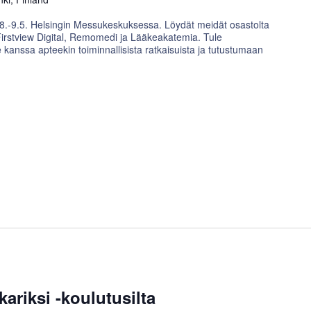
.-9.5. Helsingin Messukeskuksessa. Löydät meidät osastolta
stview Digital, Remomedi ja Lääkeakatemia. Tule
anssa apteekin toiminnallisista ratkaisuista ja tutustumaan
kariksi -koulutusilta