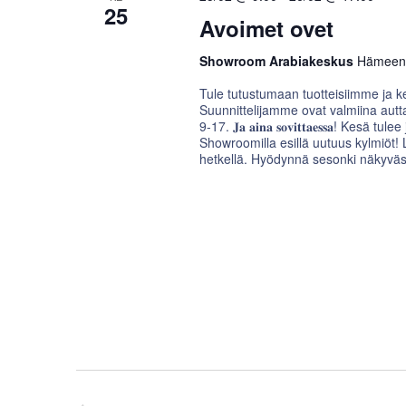
25
Avoimet ovet
Showroom Arabiakeskus
Hämeenti
Tule tutustumaan tuotteisiimme ja k
Suunnittelijamme ovat valmiina auttama
9-17. 𝐉𝐚 𝐚𝐢𝐧𝐚 𝐬𝐨𝐯𝐢𝐭𝐭𝐚𝐞𝐬𝐬𝐚!
Showroomilla esillä uutuus kylmiöt! 
hetkellä. Hyödynnä sesonki näkyväst