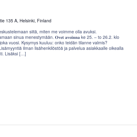
e 135 A, Helsinki, Finland
eskustelemaan siitä, miten me voimme olla avuksi.
an sinua menestymään. 𝐎𝐯𝐞𝐭 𝐚𝐯𝐨𝐢𝐧𝐧𝐚 ke 25. – to 26.2. klo
 Kesä tulee joka vuosi. Kysymys kuuluu: onko teidän tilanne valmis?
Lisämyyntiä ilman lisähenkilöstöä ja palvelua asiakkaalle oikealla
i. Lisäksi […]