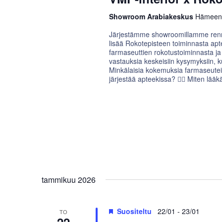
Showroom Arabiakeskus
Hämeenti
Järjestämme showroomillamme renno
lisää Rokotepisteen toiminnasta ap
farmaseuttien rokotustoiminnasta ja 
vastauksia keskeisiin kysymyksiin, 
Minkälaisia kokemuksia farmaseuteil
järjestää apteekissa? 🧑‍⚕️ Miten lää
tammikuu 2026
Suositeltu
22/01
-
23/01
TO