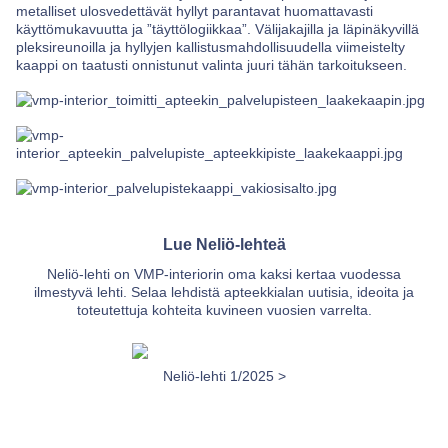
metalliset ulosvedettävät hyllyt parantavat huomattavasti
käyttömukavuutta ja ”täyttölogiikkaa”. Välijakajilla ja läpinäkyvillä
pleksireunoilla ja hyllyjen kallistusmahdollisuudella viimeistelty
kaappi on taatusti onnistunut valinta juuri tähän tarkoitukseen.
Lue Neliö-lehteä
Neliö-lehti on VMP-interiorin oma kaksi kertaa vuodessa
ilmestyvä lehti. Selaa lehdistä apteekkialan uutisia, ideoita ja
toteutettuja kohteita kuvineen vuosien varrelta.
2011 >
Neliö-lehti 1/2025 >
Neliö