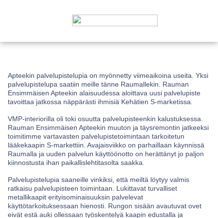
Apteekin palvelupistelupia on myönnetty viimeaikoina useita. Yksi
palvelupistelupa saatiin meille tänne Raumallekin. Rauman
Ensimmäisen Apteekin alaisuudessa aloittava uusi palvelupiste
tavoittaa jatkossa näppärästi ihmisiä Kehätien S-marketissa.
VMP-interiorilla oli toki osuutta palvelupisteenkin kalustuksessa.
Rauman Ensimmäisen Apteekin muuton ja täysremontin jatkeeksi
toimitimme vartavasten palvelupistetoimintaan tarkoitetun
lääkekaapin S-markettiin. Avajaisviikko on parhaillaan käynnissä
Raumalla ja uuden palvelun käyttöönotto on herättänyt jo paljon
kiinnostusta ihan paikallislehtitasolta saakka.
Palvelupistelupia saaneille vinkiksi, että meiltä löytyy valmis
ratkaisu palvelupisteen toimintaan. Lukittavat turvalliset
metallikaapit erityisominaisuuksin palvelevat
käyttötarkoituksessaan hienosti. Rungon sisään avautuvat ovet
eivät estä auki ollessaan työskentelyä kaapin edustalla ja