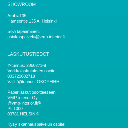
SHOWROOM
Arabia135
Hämeentie 135 A, Helsinki
Sovi tapaaminen:
asiakaspalvelu@vmp-interior.fi
LASKUTUSTIEDOT
Y-tunnus: 2960271-8
Verkkolaskutuksen osoite:
003729602718
Välittäjätunnus: OKOYFIHH
Paperilaskut osoitteeseen:
VMP-interior Oy
@vmp-interior.fi@
PL 1000
00781 HELSINKI
Kysy skannauspalvelun osoite: