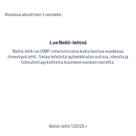
Kuvassa akustinen J-seinäke.
Lue Neliö-lehteä
Neliö-lehti on VMP-interiorin oma kaksi kertaa vuodessa
ilmestyvä lehti. Selaa lehdistä apteekkialan uutisia, ideoita ja
toteutettuja kohteita kuvineen vuosien varrelta.
2011 >
Neliö-lehti 1/2025 >
Neliö