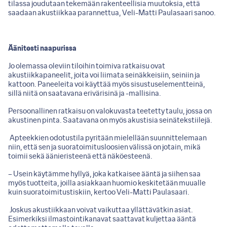
tilassa joudutaan tekemään rakenteellisia muutoksia, että
saadaan akustiikkaa parannettua, Veli-Matti Paulasaari sanoo.
Äänitesti naapurissa
Jo olemassa oleviin tiloihin toimiva ratkaisu ovat
akustiikkapaneelit, joita voi liimata seinäkkeisiin, seiniin ja
kattoon. Paneeleita voi käyttää myös sisustuselementteinä,
sillä niitä on saatavana erivärisinä ja -mallisina.
Persoonallinen ratkaisu on valokuvasta teetetty taulu, jossa on
akustinen pinta. Saatavana on myös akustisia seinätekstiilejä.
Apteekkien odotustila pyritään mielellään suunnittelemaan
niin, että sen ja suoratoimitusloosien välissä on jotain, mikä
toimii sekä äänieristeenä että näköesteenä.
– Usein käytämme hyllyä, joka katkaisee ääntä ja siihen saa
myös tuotteita, joilla asiakkaan huomio keskitetään muualle
kuin suoratoimitustiskiin, kertoo Veli-Matti Paulasaari.
Joskus akustiikkaan voivat vaikuttaa yllättävätkin asiat.
Esimerkiksi ilmastointikanavat saattavat kuljettaa ääntä