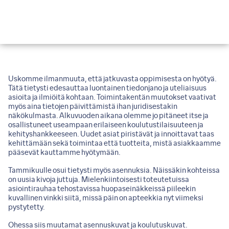
Uskomme ilmanmuuta, että jatkuvasta oppimisesta on hyötyä.
Tätä tietysti edesauttaa luontainen tiedonjano ja uteliaisuus
asioita ja ilmiöitä kohtaan. Toimintakentän muutokset vaativat
myös aina tietojen päivittämistä ihan juridisestakin
näkökulmasta. Alkuvuoden aikana olemme jo pitäneet itse ja
osallistuneet useampaan erilaiseen koulutustilaisuuteen ja
kehityshankkeeseen. Uudet asiat piristävät ja innoittavat taas
kehittämään sekä toimintaa että tuotteita, mistä asiakkaamme
pääsevät kauttamme hyötymään.
Tammikuulle osui tietysti myös asennuksia. Näissäkin kohteissa
on uusia kivoja juttuja. Mielenkiintoisesti toteutetuissa
asiointirauhaa tehostavissa huopaseinäkkeissä piileekin
kuvallinen vinkki siitä, missä päin on apteekkia nyt viimeksi
pystytetty.
Ohessa siis muutamat asennuskuvat ja koulutuskuvat.