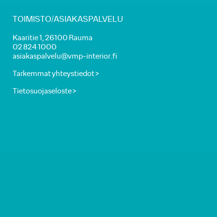
TOIMISTO/ASIAKASPALVELU
Kaaritie 1, 26100 Rauma
02 824 1000
asiakaspalvelu@vmp-interior.fi
Tarkemmat yhteystiedot >
Tietosuojaseloste >