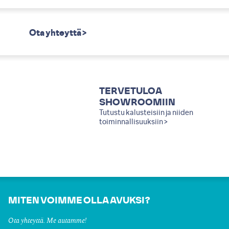
Ota yhteyttä >
TERVETULOA
SHOWROOMIIN
Tutustu kalusteisiin ja niiden
toiminnallisuuksiin >
MITEN VOIMME OLLA AVUKSI?
Ota yhteyttä. Me autamme!