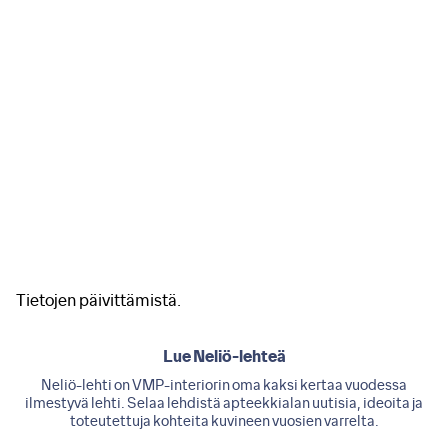
Tietojen päivittämistä.
Lue Neliö-lehteä
Neliö-lehti on VMP-interiorin oma kaksi kertaa vuodessa
ilmestyvä lehti. Selaa lehdistä apteekkialan uutisia, ideoita ja
toteutettuja kohteita kuvineen vuosien varrelta.