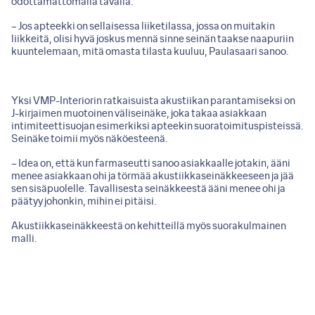
odottamattomalla tavalla.
– Jos apteekki on sellaisessa liiketilassa, jossa on muitakin
liikkeitä, olisi hyvä joskus mennä sinne seinän taakse naapuriin
kuuntelemaan, mitä omasta tilasta kuuluu, Paulasaari sanoo.
Yksi VMP-Interiorin ratkaisuista akustiikan parantamiseksi on
J-kirjaimen muotoinen väliseinäke, joka takaa asiakkaan
intimiteettisuojan esimerkiksi apteekin suoratoimituspisteissä.
Seinäke toimii myös näköesteenä.
– Idea on, että kun farmaseutti sanoo asiakkaalle jotakin, ääni
menee asiakkaan ohi ja törmää akustiikkaseinäkkeeseen ja jää
sen sisäpuolelle. Tavallisesta seinäkkeestä ääni menee ohi ja
päätyy johonkin, mihin ei pitäisi.
Akustiikkaseinäkkeestä on kehitteillä myös suorakulmainen
malli.