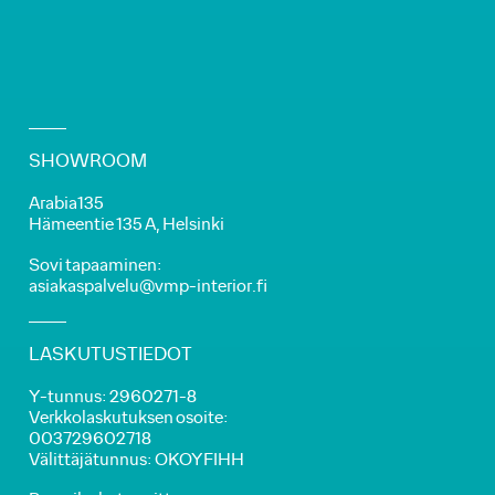
SHOWROOM
Arabia135
Hämeentie 135 A, Helsinki
Sovi tapaaminen:
asiakaspalvelu@vmp-interior.fi
LASKUTUSTIEDOT
Y-tunnus: 2960271-8
Verkkolaskutuksen osoite:
003729602718
Välittäjätunnus: OKOYFIHH