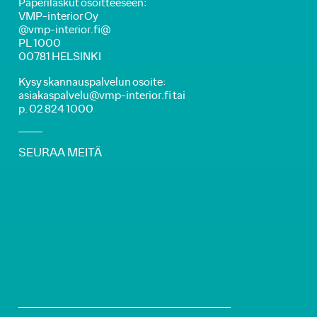
Paperilaskut osoitteeseen:
VMP-interior Oy
@vmp-interior.fi@
PL 1000
00781 HELSINKI
Kysy skannauspalvelun osoite:
asiakaspalvelu@vmp-interior.fi tai
p. 02 824 1000
SEURAA MEITÄ