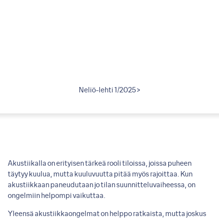
2011 >
Neliö-lehti 1/2025 >
Neliö
Akustiikalla on erityisen tärkeä rooli tiloissa, joissa puheen
täytyy kuulua, mutta kuuluvuutta pitää myös rajoittaa. Kun
akustiikkaan paneudutaan jo tilan suunnitteluvaiheessa, on
ongelmiin helpompi vaikuttaa.
Yleensä akustiikkaongelmat on helppo ratkaista, mutta joskus