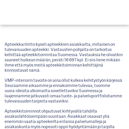
Apteekkariliitto kyseli apteekkien asiakkailta, millainen on
tulevaisuuden apteekki. Vastausten pohjalta on tarkoitus
kehittää apteekkitoimintaa Suomessa. Vastauksia he olivatkin
saaneet huikean määrän, peräti 16 697 kpl. Ei siis liene mikään
ihme että myös meitä apteekkitoiminnan kehittäjinä
kiinnostavat nämä.
VMP-interiorin tavoite on aina ollut kulkea kehitystyön kärjessä.
Seuraamme aikaamme ja ennakoimme tulevaa, tuomme
uusia ideoita ulkomailta sovellettaviksi Suomessa ja
laajennamme jatkuvasti omaa tuote- ja palveluportfoliotamme
tulevaisuuden tarpeita vastaviiksi.
Apteekkitoiminnot ohjautuvat kiihtyvällä tahdilla
asiakaslähtöisempään suuntaan. Asiakkaat osaavat yhä
enemmän vaatia apteekeilta erilaisia palvelumalleja ja
asiakaskunta myös nopeasti oppii hyödyntämään jo tarjolla