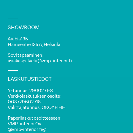
SHOWROOM
Arabia135
Hämeentie 135 A, Helsinki
Sovi tapaaminen:
asiakaspalvelu@vmp-interior.fi
LASKUTUSTIEDOT
Y-tunnus: 2960271-8
Verkkolaskutuksen osoite:
003729602718
Välittäjätunnus: OKOYFIHH
Paperilaskut osoitteeseen:
VMP-interior Oy
@vmp-interior.fi@