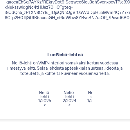
_qaoeaEhSq7AYKzfREkrvDot9IScgwec6leu3ghSvcnxocyTPJc9X
xNuksswldgNc4tHlJez70HCTgteq-
r8CdQh5_zPTXN8CYIu_1DjxQNhQgVr0aWdDpHuaMVm4Q7Z7
6Cfp2H0JljGt9R5hucaGH_ni6dWbw8YBvnRN7raOP_7Pxsrd6
Lue Neliö-lehteä
Neliö-lehti on VMP-interiorin oma kaksi kertaa vuodessa
ilmestyvä lehti. Selaa lehdistä apteekkialan uutisia, ideoita ja
toteutettuja kohteita kuvineen vuosien varrelta.
-
Neliö-
Neliö-
Neliö-
Neliö-
Neliö-
lehti
lehti
lehti
lehti
lehti
1
1/2011
1/2025
2/2024
1/2024
2/2023
>
>
>
>
>