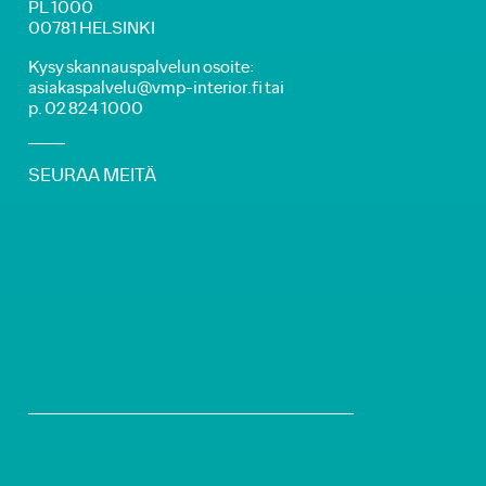
PL 1000
00781 HELSINKI
Kysy skannauspalvelun osoite:
asiakaspalvelu@vmp-interior.fi tai
p. 02 824 1000
SEURAA MEITÄ