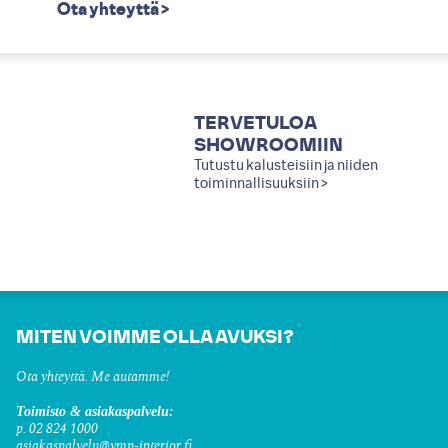
Ota yhteyttä >
TERVETULOA
SHOWROOMIIN
Tutustu kalusteisiin ja niiden
toiminnallisuuksiin >
MITEN VOIMME OLLA AVUKSI?
Ota yhteyttä. Me autamme!
Toimisto & asiakaspalvelu:
p. 02 824 1000
asiakaspalvelu@vmp-interior.fi