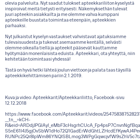
olevia palveluita. Nyt saadut tulokset apteekkariliiton kyselystä
inspiroivat meitä tietysti erityisesti. Näkemyksethän tulevat
juuri apteekin asiakkailta ja me olemme vahva kumppani
apteekeille buustata toimintaa eteenpäin, apteekkien
parhaaksi.
Nyt julkaistut kyselyn vastaukset vahvistavat ajatuksiamme
tulevaisuudesta ja tukevat asemaamme kentällä, selvästi
olemme oikealla tiellä ja apteekit pääsevät kauttamme
hyötymään monenlaisista eduista. Apteekkari, ota yhteyttä, niin
kehitetään toimintaasi yhdessä!
Tästä on hyvä hetki lähteä joulun viettoon ja palata taas täysillä
apteekkikehittämisen pariin 2.1.2019.
Kuva ja video: Apteekkarit/Apteekkariliitto, Facebook-sivu
12.12.2018
https://www.facebook.com/Apteekkarit/videos/25475838752823
__tn__=kCH-
R&eid=ARDdjJPGlAyl_eMbF3cHsgrhCUcA_Fp4psP7CnvnNgfBqa
S5nE61I4J5gjOvSbW1dHo72Q1GadErWdGhtLZHcdEfKywAJ4Pec6_2
RUNPc25Qr8IpWm86YNQISBLmog3WPgGqwcjvfW9sZhV5c7taE