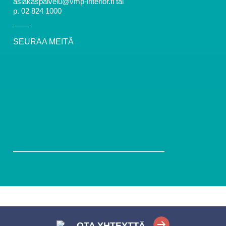
asiakaspalvelu@vmp-interior.fi tai
p. 02 824 1000
SEURAA MEITÄ
OTA YHTEYTTÄ