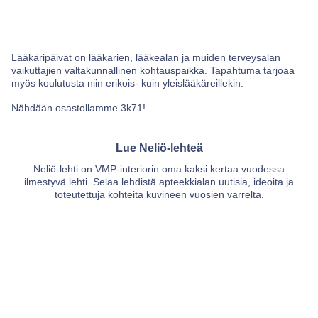
Lääkäripäivät on lääkärien, lääkealan ja muiden terveysalan
vaikuttajien valtakunnallinen kohtauspaikka. Tapahtuma tarjoaa
myös koulutusta niin erikois- kuin yleislääkäreillekin.
Nähdään osastollamme 3k71!
Lue Neliö-lehteä
Neliö-lehti on VMP-interiorin oma kaksi kertaa vuodessa
ilmestyvä lehti. Selaa lehdistä apteekkialan uutisia, ideoita ja
toteutettuja kohteita kuvineen vuosien varrelta.