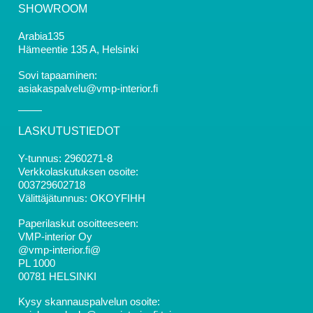
SHOWROOM
Arabia135
Hämeentie 135 A, Helsinki
Sovi tapaaminen:
asiakaspalvelu@vmp-interior.fi
LASKUTUSTIEDOT
Y-tunnus: 2960271-8
Verkkolaskutuksen osoite:
003729602718
Välittäjätunnus: OKOYFIHH
Paperilaskut osoitteeseen:
VMP-interior Oy
@vmp-interior.fi@
PL 1000
00781 HELSINKI
Kysy skannauspalvelun osoite: