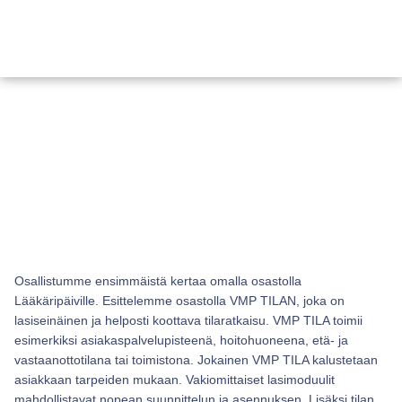
Osallistumme ensimmäistä kertaa omalla osastolla
Lääkäripäiville. Esittelemme osastolla VMP TILAN, joka on
lasiseinäinen ja helposti koottava tilaratkaisu. VMP TILA toimii
esimerkiksi asiakaspalvelupisteenä, hoitohuoneena, etä- ja
vastaanottotilana tai toimistona. Jokainen VMP TILA kalustetaan
asiakkaan tarpeiden mukaan. Vakiomittaiset lasimoduulit
mahdollistavat nopean suunnittelun ja asennuksen. Lisäksi tilan