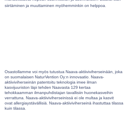
siirtäminen ja muuttaminen myöhemminkin on helppoa.
Osastollamme voi myös tutustua Naava-aktiiviviherseinään, joka
on suomalaisen NaturVention Oy:n innovaatio. Naava-
aktiiviviherseinän patentoitu teknologia imee ilman
kasvijuuriston läpi tehden Naavasta 129 kertaa
tehokkaamman ilmanpuhdistajan tavallisiin huonekasveihin
verrattuna. Naava-aktiiviviherseinissä ei ole multaa ja kasvit
ovat allergiaystävällisiä. Naava-aktiiviviherseinä ihastuttaa tilassa
kuin tilassa.