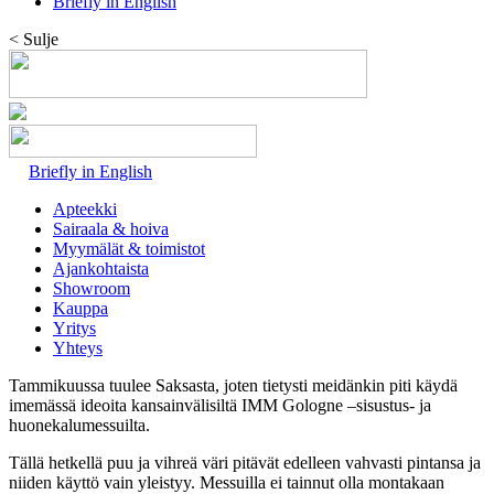
Briefly in English
< Sulje
Briefly in English
Apteekki
Sairaala & hoiva
Myymälät & toimistot
Ajankohtaista
Showroom
Kauppa
Yritys
Yhteys
Tammikuussa tuulee Saksasta, joten tietysti meidänkin piti käydä
imemässä ideoita kansainvälisiltä IMM Gologne –sisustus- ja
huonekalumessuilta.
Tällä hetkellä puu ja vihreä väri pitävät edelleen vahvasti pintansa ja
niiden käyttö vain yleistyy. Messuilla ei tainnut olla montakaan