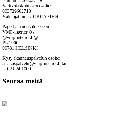
Y-tunnus: 2960271-8
Verkkolaskutuksen osoite:
003729602718
Välittäjätunnus: OKOYFIHH
Paperilaskut osoitteeseen:
VMP-interior Oy
@vmp-interior.fi@
PL 1000
00781 HELSINKI
Kysy skannauspalvelun osoite:
asiakaspalvelu@vmp-interior.fi tai
p. 02 824 1000
Seuraa meitä