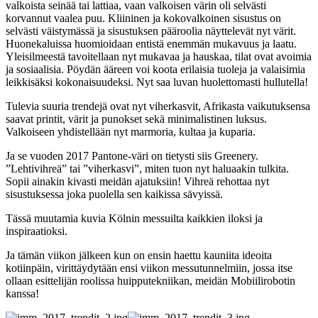
valkoista seinää tai lattiaa, vaan valkoisen värin oli selvästi
korvannut vaalea puu. Kliininen ja kokovalkoinen sisustus on
selvästi väistymässä ja sisustuksen pääroolia näyttelevät nyt värit.
Huonekaluissa huomioidaan entistä enemmän mukavuus ja laatu.
Yleisilmeestä tavoitellaan nyt mukavaa ja hauskaa, tilat ovat avoimia
ja sosiaalisia. Pöydän ääreen voi koota erilaisia tuoleja ja valaisimia
leikkisäksi kokonaisuudeksi. Nyt saa luvan huolettomasti hullutella!
Tulevia suuria trendejä ovat nyt viherkasvit, Afrikasta vaikutuksensa
saavat printit, värit ja punokset sekä minimalistinen luksus.
Valkoiseen yhdistellään nyt marmoria, kultaa ja kuparia.
Ja se vuoden 2017 Pantone-väri on tietysti siis Greenery.
”Lehtivihreä” tai ”viherkasvi”, miten tuon nyt haluaakin tulkita.
Sopii ainakin kivasti meidän ajatuksiin! Vihreä rehottaa nyt
sisustuksessa joka puolella sen kaikissa sävyissä.
Tässä muutamia kuvia Kölnin messuilta kaikkien iloksi ja
inspiraatioksi.
Ja tämän viikon jälkeen kun on ensin haettu kauniita ideoita
kotiinpäin, virittäydytään ensi viikon messutunnelmiin, jossa itse
ollaan esittelijän roolissa huipputekniikan, meidän Mobiilirobotin
kanssa!