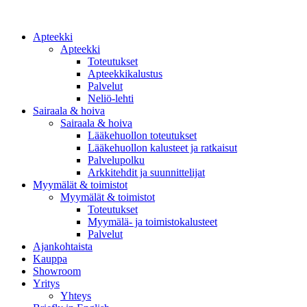
Apteekki
Apteekki
Toteutukset
Apteekkikalustus
Palvelut
Neliö-lehti
Sairaala & hoiva
Sairaala & hoiva
Lääkehuollon toteutukset
Lääkehuollon kalusteet ja ratkaisut
Palvelupolku
Arkkitehdit ja suunnittelijat
Myymälät & toimistot
Myymälät & toimistot
Toteutukset
Myymälä- ja toimistokalusteet
Palvelut
Ajankohtaista
Kauppa
Showroom
Yritys
Yhteys