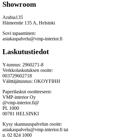
Showroom
Arabia135
Hämeentie 135 A, Helsinki
Sovi tapaaminen:
asiakaspalvelu@vmp-interior.fi
Laskutustiedot
Y-tunnus: 2960271-8
Verkkolaskutuksen osoite:
003729602718
Välittäjätunnus: OKOYFIHH
Paperilaskut osoitteeseen:
VMP-interior Oy
@vmp-interior.fi@
PL 1000
00781 HELSINKI
Kysy skannauspalvelun osoite:
asiakaspalvelu@vmp-interior.fi tai
p. 02 824 1000