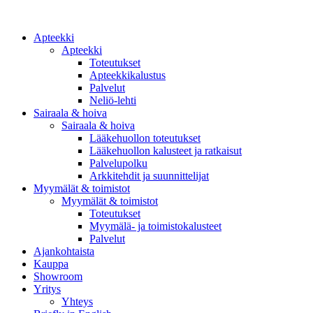
Apteekki
Apteekki
Toteutukset
Apteekkikalustus
Palvelut
Neliö-lehti
Sairaala & hoiva
Sairaala & hoiva
Lääkehuollon toteutukset
Lääkehuollon kalusteet ja ratkaisut
Palvelupolku
Arkkitehdit ja suunnittelijat
Myymälät & toimistot
Myymälät & toimistot
Toteutukset
Myymälä- ja toimistokalusteet
Palvelut
Ajankohtaista
Kauppa
Showroom
Yritys
Yhteys