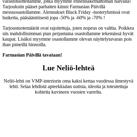
varastotuotteitamme, jotka myymme ennennäkemättömän halvalla!
Tarjouksiin pääset parhaiten kiinni Farmasian Päivillä
messuosastollamme. Alennukset Black Friday -tuoteryhmissä ovat
huikeita, pääsääntöisesti jopa -50% ja -60% ja -70% !
Tarjoustuotemäärät ovat rajoitettuja, joten nopeus on valttia. Poikkea
siis mahdollisimman pian perjantaina osastollamme tekemässä hyvät
kaupat. Lisäksi myymme osastollamme olevan näyttelytavaran pois
ihan pimeillä hinnoilla.
Farmasian Päivillä tavataan!
Lue Neliö-lehteä
Neliö-lehti on VMP-interiorin oma kaksi kertaa vuodessa ilmestyvä
lehti. Selaa lehdistä apteekkialan uutisia, ideoita ja toteutettuja
kohteita kuvineen vuosien varrelta.