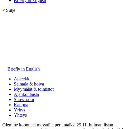
Briefly in English
< Sulje
Briefly in English
Apteekki
Sairaala & hoiva
Myymälät & toimistot
Ajankohtaista
Showroom
Kauppa
Yritys
Yhteys
Olemme koonneet messuille perjantaiksi 29.11. huiman listan