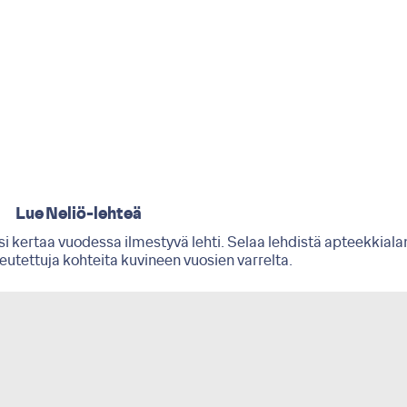
Lue Neliö-lehteä
i kertaa vuodessa ilmestyvä lehti. Selaa lehdistä apteekkiala
oteutettuja kohteita kuvineen vuosien varrelta.