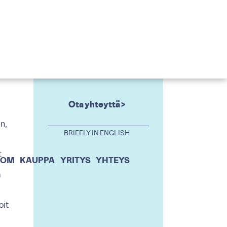
Ota yhteyttä >
in,
BRIEFLY IN ENGLISH
t
OOM
KAUPPA
YRITYS
YHTEYS
a
oit