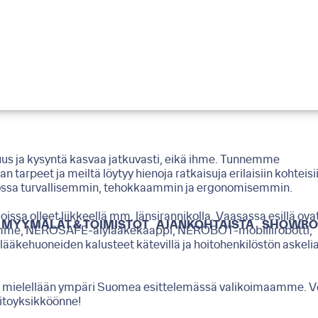
ja kysyntä kasvaa jatkuvasti, eikä ihme. Tunnemme
 tarpeet ja meiltä löytyy hienoja ratkaisuja erilaisiin kohteisi
tkossa turvallisemmin, tehokkaammin ja ergonomisemmin.
oissa olleet liikkeellä mm. länsirannikolla. Vaasassa esillä ova
MYYMÄLÄT & TOIMISTOT
AJANKOHTAISTA
SHOWR
isumme, NEROSAFE-älylääkekaappi, NEROBOT-mobiilirobotti,
kehuoneiden kalusteet kätevillä ja hoitohenkilöstön askeli
ä mielellään ympäri Suomea esittelemässä valikoimaamme. V
itoyksikköönne!