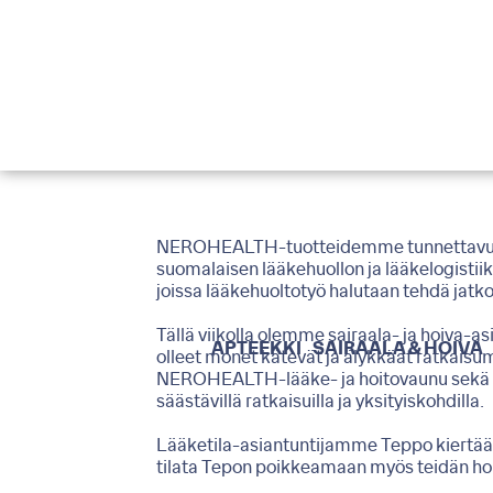
NEROHEALTH-tuotteidemme tunnettavuus 
suomalaisen lääkehuollon ja lääkelogistiikan
joissa lääkehuoltotyö halutaan tehdä ja
Tällä viikolla olemme sairaala- ja hoiva-asi
APTEEKKI
SAIRAALA & HOIVA
olleet monet kätevät ja älykkäät ratka
NEROHEALTH-lääke- ja hoitovaunu sekä lää
säästävillä ratkaisuilla ja yksityiskohdilla.
Lääketila-asiantuntijamme Teppo kiertä
tilata Tepon poikkeamaan myös teidän ho