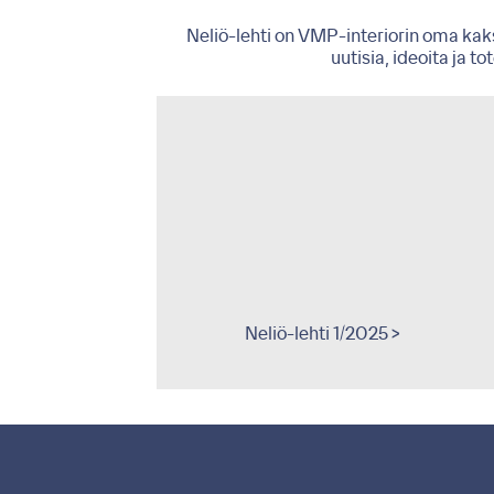
Neliö-lehti on VMP-interiorin oma kaks
uutisia, ideoita ja t
eliö-lehti 1/2011 >
Neliö-lehti 1/2025 >