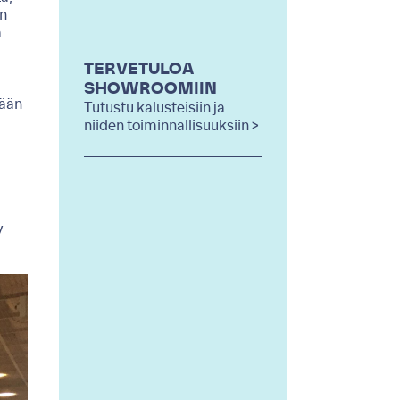
en
a
TERVETULOA
SHOWROOMIIN
sään
Tutustu kalusteisiin ja
niiden toiminnallisuuksiin >
y