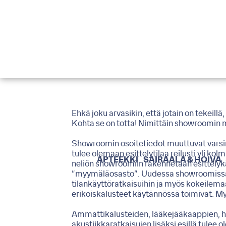
Ehkä joku arvasikin, että jotain on tekei
Kohta se on totta! Nimittäin showroomin mu
Showroomin osoitetiedot muuttuvat varsin 
tulee olemaan esittelytilaa reilusti yli 
APTEEKKI
SAIRAALA & HOIVA
neliön showroomiin rakennetaan esittelyk
”myymäläosasto”. Uudessa showroomissa p
tilankäyttöratkaisuihin ja myös kokeilem
erikoiskalusteet käytännössä toimivat. M
Ammattikalusteiden, lääkejääkaappien, h
akustiikkaratkaisujen lisäksi esillä tule