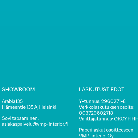
SHOWROOM
LASKUTUSTIEDOT
Arabia135
Y-tunnus: 2960271-8
Hämeentie 135 A, Helsinki
Verkkolaskutuksen osoite:
003729602718
Sovi tapaaminen:
Välittäjätunnus: OKOYFIH
asiakaspalvelu@vmp-interior.fi
Paperilaskut osoitteeseen:
VMP-interior Oy