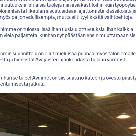
sinuutuuksia, erilaisia tuoleja niin asiakastiloihin kuin työpöyti
Monenlaista liiketilan sisustusideaa, ajattomista klassikoista j
myös paljon edullisempia, mutta silti tyylikkäitä vaihtoehtoja.
me on tulossa lisää ihan uusia ulottuvuuksia. Ihan kaikkia
an vielä paljasteta, kunhan nyt päästään ensin muuttamaan si
omin suunnittelu on ollut mieluisaa puuhaa myös talon omalle
desta ja hienosta! Avajaisten ajankohdasta tullaan varmasti
hän se tulee! Avaimet on siis saatu jo käteen ja ovesta pääst
kentumisesta jatkuu…