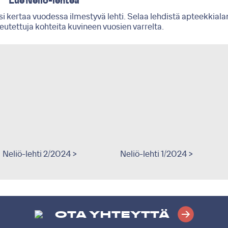
Lue Neliö-lehteä
i kertaa vuodessa ilmestyvä lehti. Selaa lehdistä apteekkiala
oteutettuja kohteita kuvineen vuosien varrelta.
Neliö-lehti 2/2024 >
Neliö-lehti 1/2024 >
OTA YHTEYTTÄ