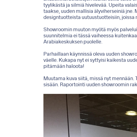
tyylikästä ja silmiä hivelevää. Upeita valai
taakse, uuden mallisia älyviherseiniä jne. 
designtuotteista uutuustuotteisiin, joissa 
Showroomin muuton myötä myös palveluihim
suunnitelmia ei tässä vaiheessa kuitenka
Arabiakeskuksen puolelle.
Parhaillaan käynnissä oleva uuden showro
väelle. Kukapa nyt ei syttyisi kaikesta uu
pitämään haloota!
Muutama kuva siitä, missä nyt mennään. Tä
sisään. Raportointi uuden showroomin ra