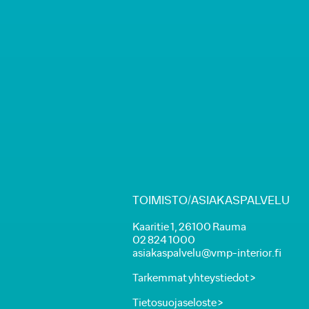
TOIMISTO/ASIAKASPALVELU
Kaaritie 1, 26100 Rauma
02 824 1000
asiakaspalvelu@vmp-interior.fi
Tarkemmat yhteystiedot >
Tietosuojaseloste >