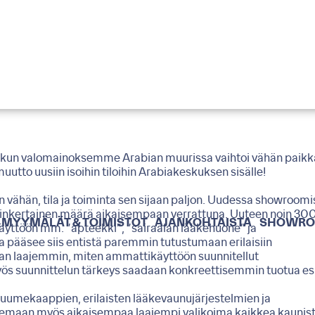
llä, kun valomainoksemme Arabian muurissa vaihtoi vähän paik
utto uusiin isoihin tiloihin Arabiakeskuksen sisälle!
vähän, tila ja toiminta sen sijaan paljon. Uudessa showroomi
kolminkertainen määrä aikaisempaan verrattuna. Uuteen noin 30
MYYMÄLÄT & TOIMISTOT
AJANKOHTAISTA
SHOWR
äyttöön mm. ”apteekki”, ”sairaalan lääkehuone” ja
ääsee siis entistä paremmin tutustumaan erilaisiin
aan laajemmin, miten ammattikäyttöön suunnitellut
yös suunnittelun tärkeys saadaan konkreettisemmin tuotua esi
uumekaappien, erilaisten lääkevaunujärjestelmien ja
e olemaan myös aikaisempaa laajempi valikoima kaikkea kaunist