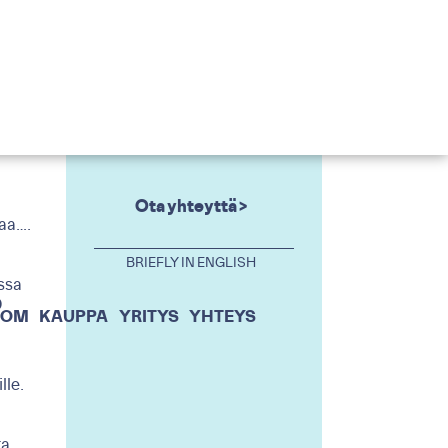
Ota yhteyttä >
kaa….
BRIEFLY IN ENGLISH
ssa
0
OOM
KAUPPA
YRITYS
YHTEYS
lle.
a,