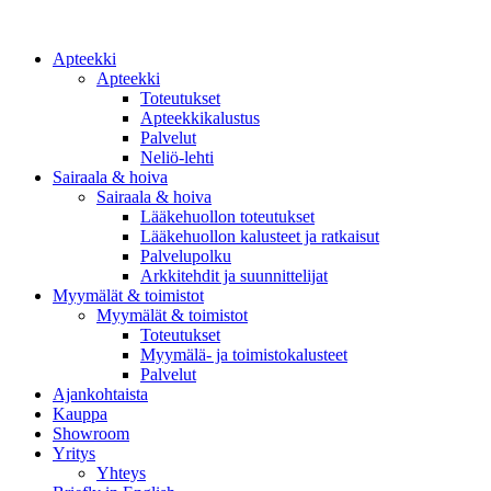
Apteekki
Apteekki
Toteutukset
Apteekkikalustus
Palvelut
Neliö-lehti
Sairaala & hoiva
Sairaala & hoiva
Lääkehuollon toteutukset
Lääkehuollon kalusteet ja ratkaisut
Palvelupolku
Arkkitehdit ja suunnittelijat
Myymälät & toimistot
Myymälät & toimistot
Toteutukset
Myymälä- ja toimistokalusteet
Palvelut
Ajankohtaista
Kauppa
Showroom
Yritys
Yhteys