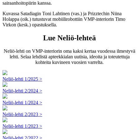
sairaanhoitopiirin kanssa.
Kuvassa Satadiagin Toni Lahtinen (vas.) ja Prizztechin Niina
Holappa (oik.) tutustuvat mobiilirobottiin VMP-interiorin Timo
Virkon (kesk.) opastuksella.
Lue Neliö-lehteä
Neliö-lehti on VMP-interiorin oma kaksi kertaa vuodessa ilmestyvä
lehti. Selaa lehdistä apteekkialan uutisia, ideoita ja toteutettuja
kohteita kuvineen vuosien varrelta.
Neliö-lehti 1/2025 >
Neliö-lehti 2/2024 >
Neliö-lehti 1/2024 >
Neliö-lehti 2/2023 >
Neliö-lehti 1/2023 >
Neliö-lehti 2/2022 >