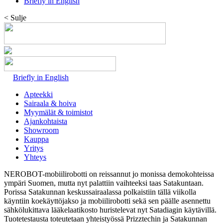
Briefly in English
< Sulje
Briefly in English
Apteekki
Sairaala & hoiva
Myymälät & toimistot
Ajankohtaista
Showroom
Kauppa
Yritys
Yhteys
NEROBOT-mobiilirobotti on reissannut jo monissa demokohteissa
ympäri Suomen, mutta nyt palattiin vaihteeksi taas Satakuntaan.
Porissa Satakunnan keskussairaalassa polkaistiin tällä viikolla
käyntiin koekäyttöjakso ja mobiilirobotti sekä sen päälle asennettu
sähkölukittava lääkelaatikosto huristelevat nyt Satadiagin käytävillä.
Tuotetestausta toteutetaan yhteistyössä Prizztechin ja Satakunnan