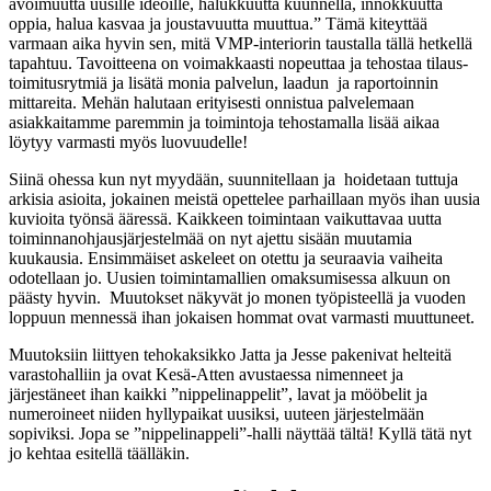
avoimuutta uusille ideoille, halukkuutta kuunnella, innokkuutta
oppia, halua kasvaa ja joustavuutta muuttua.” Tämä kiteyttää
varmaan aika hyvin sen, mitä VMP-interiorin taustalla tällä hetkellä
tapahtuu. Tavoitteena on voimakkaasti nopeuttaa ja tehostaa tilaus-
toimitusrytmiä ja lisätä monia palvelun, laadun ja raportoinnin
mittareita. Mehän halutaan erityisesti onnistua palvelemaan
asiakkaitamme paremmin ja toimintoja tehostamalla lisää aikaa
löytyy varmasti myös luovuudelle!
Siinä ohessa kun nyt myydään, suunnitellaan ja hoidetaan tuttuja
arkisia asioita, jokainen meistä opettelee parhaillaan myös ihan uusia
kuvioita työnsä ääressä. Kaikkeen toimintaan vaikuttavaa uutta
toiminnanohjausjärjestelmää on nyt ajettu sisään muutamia
kuukausia. Ensimmäiset askeleet on otettu ja seuraavia vaiheita
odotellaan jo. Uusien toimintamallien omaksumisessa alkuun on
päästy hyvin. Muutokset näkyvät jo monen työpisteellä ja vuoden
loppuun mennessä ihan jokaisen hommat ovat varmasti muuttuneet.
Muutoksiin liittyen tehokaksikko Jatta ja Jesse pakenivat helteitä
varastohalliin ja ovat Kesä-Atten avustaessa nimenneet ja
järjestäneet ihan kaikki ”nippelinappelit”, lavat ja mööbelit ja
numeroineet niiden hyllypaikat uusiksi, uuteen järjestelmään
sopiviksi. Jopa se ”nippelinappeli”-halli näyttää tältä! Kyllä tätä nyt
jo kehtaa esitellä täälläkin.