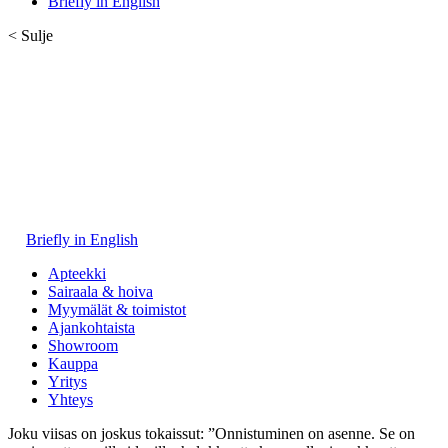
Briefly in English
< Sulje
Briefly in English
Apteekki
Sairaala & hoiva
Myymälät & toimistot
Ajankohtaista
Showroom
Kauppa
Yritys
Yhteys
Joku viisas on joskus tokaissut: ”Onnistuminen on asenne. Se on