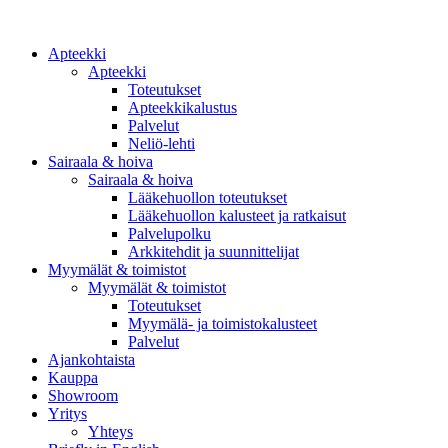
Apteekki
Apteekki
Toteutukset
Apteekkikalustus
Palvelut
Neliö-lehti
Sairaala & hoiva
Sairaala & hoiva
Lääkehuollon toteutukset
Lääkehuollon kalusteet ja ratkaisut
Palvelupolku
Arkkitehdit ja suunnittelijat
Myymälät & toimistot
Myymälät & toimistot
Toteutukset
Myymälä- ja toimistokalusteet
Palvelut
Ajankohtaista
Kauppa
Showroom
Yritys
Yhteys