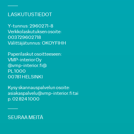
LASKUTUSTIEDOT
Y-tunnus: 2960271-8
Verkkolaskutuksen osoite:
003729602718
Välittäjätunnus: OKOYFIHH
Paperilaskut osoitteeseen:
VMP-interior Oy
@vmp-interior.fi@
PL 1000
00781 HELSINKI
Kysy skannauspalvelun osoite:
asiakaspalvelu@vmp-interior.fi tai
p. 02 824 1000
SEURAA MEITÄ