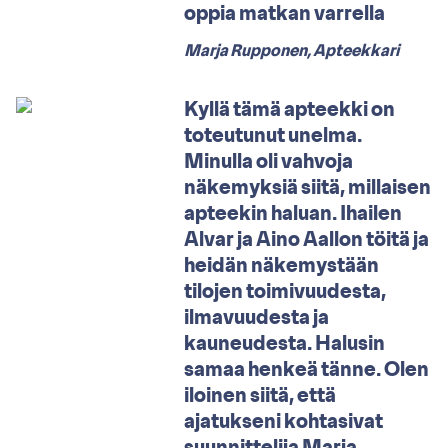
oppia matkan varrella
Marja Rupponen, Apteekkari
Kyllä tämä apteekki on
toteutunut unelma.
Minulla oli vahvoja
näkemyksiä siitä, millaisen
apteekin haluan. Ihailen
Alvar ja Aino Aallon töitä ja
heidän näkemystään
tilojen toimivuudesta,
ilmavuudesta ja
kauneudesta. Halusin
samaa henkeä tänne. Olen
iloinen siitä, että
ajatukseni kohtasivat
suunnittelija Marja