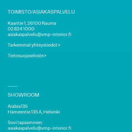
TOIMISTO/ASIAKASPALVELU
Kaaritie 1, 26100 Rauma
02 824 1000
asiakaspalvelu@vmp-interior.fi
Tarkemmat yhteystiedot >
Tietosuojaseloste >
SHOWROOM
Arabia135
Hämeentie 135 A, Helsinki
Sovi tapaaminen:
asiakaspalvelu@vmp-interior.fi