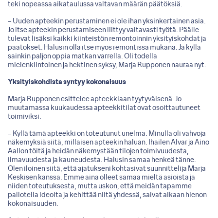
teki nopeassa aikataulussa valtavan määrän päätöksiä.
– Uuden apteekin perustaminen ei ole ihan yksinkertainen asia.
Jo itse apteekin perustamiseen liittyy valtavasti työtä. Päälle
tulevat lisäksi kaikki kiinteistön remontoinnin yksityiskohdat ja
päätökset. Halusin olla itse myös remontissa mukana. Ja kyllä
sainkin paljon oppia matkan varrella. Oli todella
mielenkiintoinen ja hektinen syksy, Marja Rupponen nauraa nyt.
Yksityiskohdista syntyy kokonaisuus
Marja Rupponen esittelee apteekkiaan tyytyväisenä. Jo
muutamassa kuukaudessa apteekkitilat ovat osoittautuneet
toimiviksi.
– Kyllä tämä apteekki on toteutunut unelma. Minulla oli vahvoja
näkemyksiä siitä, millaisen apteekin haluan. Ihailen Alvar ja Aino
Aallon töitä ja heidän näkemystään tilojen toimivuudesta,
ilmavuudesta ja kauneudesta. Halusin samaa henkeä tänne.
Olen iloinen siitä, että ajatukseni kohtasivat suunnittelija Marja
Keskisen kanssa. Emme aina olleet samaa mieltä asioista ja
niiden toteutuksesta, mutta uskon, että meidän tapamme
pallotella ideoita ja kehittää niitä yhdessä, saivat aikaan hienon
kokonaisuuden.