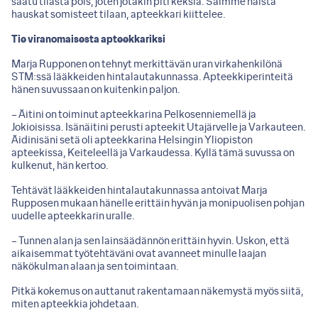
saatu tilasta pois, joten jotakin piti keksiä. Saimme näistä
hauskat somisteet tilaan, apteekkari kiittelee.
Tie viranomaisesta apteekkariksi
Marja Rupponen on tehnyt merkittävän uran virkahenkilönä
STM:ssä lääkkeiden hintalautakunnassa. Apteekkiperinteitä
hänen suvussaan on kuitenkin paljon.
– Äitini on toiminut apteekkarina Pelkosenniemellä ja
Jokioisissa. Isänäitini perusti apteekit Utajärvelle ja Varkauteen.
Äidinisäni setä oli apteekkarina Helsingin Yliopiston
apteekissa, Keiteleellä ja Varkaudessa. Kyllä tämä suvussa on
kulkenut, hän kertoo.
Tehtävät lääkkeiden hintalautakunnassa antoivat Marja
Rupposen mukaan hänelle erittäin hyvän ja monipuolisen pohjan
uudelle apteekkarin uralle.
– Tunnen alan ja sen lainsäädännön erittäin hyvin. Uskon, että
aikaisemmat työtehtäväni ovat avanneet minulle laajan
näkökulman alaan ja sen toimintaan.
Pitkä kokemus on auttanut rakentamaan näkemystä myös siitä,
miten apteekkia johdetaan.