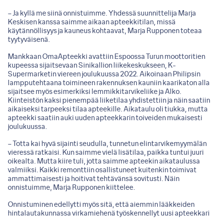
– Ja kyllä me siinä onnistuimme. Yhdessä suunnittelija Marja
Keskisen kanssa saimme aikaan apteekkitilan, missä
käytännöllisyys ja kauneus kohtaavat, Marja Rupponen toteaa
tyytyväisenä.
Mankkaan OmaApteekki avattiin Espoossa Turun moottoritien
kupeessa sijaitsevaan Sinikallion liikekeskukseen, K-
Supermarketin viereen joulukuussa 2022. Aikoinaan Philipsin
lampputehtaana toimineen rakennuksen kauniin kaarikaton alla
sijaitsee myös esimerkiksi lemmikkitarvikeliike ja Alko.
Kiinteistön kaksi pienempää liiketilaa yhdistettiin ja näin saatiin
aikaiseksi tarpeeksi tilaa apteekille. Aikataulu oli tiukka, mutta
apteekki saatiin auki uuden apteekkarin toiveiden mukaisesti
joulukuussa.
– Totta kai hyvä sijainti seudulla, tunnetun elintarvikemyymälän
vieressä ratkaisi. Kun saimme vielä lisätilaa, paikka tuntui juuri
oikealta. Mutta kiire tuli, jotta saimme apteekin aikataulussa
valmiiksi. Kaikki remonttiin osallistuneet kuitenkin toimivat
ammattimaisesti ja hoitivat tehtävänsä sovitusti. Näin
onnistuimme, Marja Rupponen kiittelee.
Onnistuminen edellytti myös sitä, että aiemmin lääkkeiden
hintalautakunnassa virkamiehenä työskennellyt uusi apteekkari