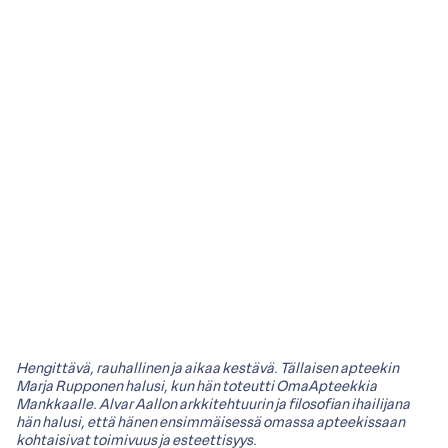
Hengittävä, rauhallinen ja aikaa kestävä. Tällaisen apteekin
Marja Rupponen halusi, kun hän toteutti OmaApteekkia
Mankkaalle. Alvar Aallon arkkitehtuurin ja filosofian ihailijana
hän halusi, että hänen ensimmäisessä omassa apteekissaan
kohtaisivat toimivuus ja esteettisyys.