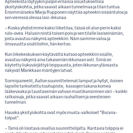
Apteekista löytyykin paljon erilaisia sisustuksellisia
yksityiskohtia, jotka saavat aikaan tunnelmaa ja tilan tuntua.
Ensimmäiseksi Marja Rupponen näyttää apteekin sisääntuloa ja
sen vieressä olevaa lasi-ikkunaa.
– Koska yhdistimme kaksi liiketilaa, tässä oli alun perin kaksi
rulo-ovea. Halusin niistä toisen pois ja sen tilalle lasiseinämän,
josta avautuu näkymä apteekkiin. Näin saimme valoa ja
ilmavuutta sisätiloihin, hän kertoo.
Kun liikekeskuksen käytävältä katsoo apteekkiin sisälle,
avautuu näkymä aina takaseinän ikkunaan asti. Siinä on
käytetty liukuvärjättyä teippausta, joten ikkunan yläosasta
näkyvät Mankkaan mäntyjen latvat.
Sormipaneelit, Aallon suunnittelemat lamput ja hyllyt, iloinen
lapsille tarkoitettu touhupiste, kassojen takana komea
lääkevaaka ja taustaseinän vahvan mustikansininen väri – kaikki
ratkaisuja, jotka saavat aikaan rauhallisen ja seesteisen
tunnelman.
Hauska yksityiskohta ovat myös musta-valkoiset ”Burana-
tolpat”.
– Tämä oli loistava oivallus suunnittelijalta. Kantavia tolppia ei