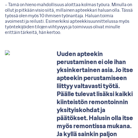
– Tämä on hieno mahdollisuus aloittaa kolmas työura. Minulla on
ollut jo pitkään visio siitä, millainen apteekkari haluan olla. Tässä
työssä olen myös 10 ihmisen työnantaja. Haluan toimia
avoimesti ja reilusti. Esimerkiksi apteekkisuunnittelussa myös
työntekijöiden tilojen viihtyvyys ja toimivuus olivat minulle
erittäin tärkeitä, hän kertoo.
Uuden apteekin
perustaminen ei ole ihan
yksinkertainen asia. Jo itse
apteekin perustamiseen
liittyy valtavasti työtä.
Päälle tulevat lisäksi kaikki
kiinteistön remontoinnin
yksityiskohdat ja
päätökset. Halusin olla itse
myös remontissa mukana.
Ja kyllä sainkin paljon