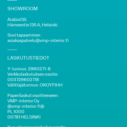
SHOWROOM
Arabia135
Hämeentie 135 A, Helsinki
Sovi tapaaminen:
asiakaspalvelu@vmp-interior.fi
LASKUTUSTIEDOT
Y-tunnus: 2960271-8
Verkkolaskutuksen osoite:
003729602718
Välittäjätunnus: OKOYFIHH
Paperilaskut osoitteeseen:
VMP-interior Oy
@vmp-interior.fi@
PL 1000
00781 HELSINKI