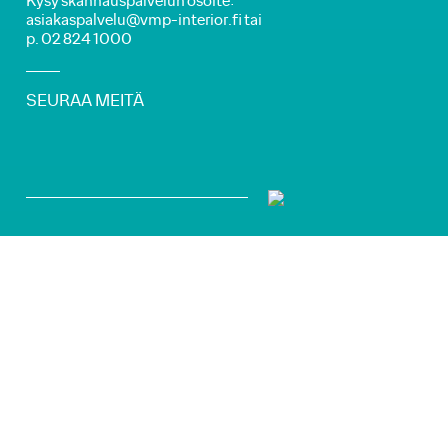
Kysy skannauspalvelun osoite:
asiakaspalvelu@vmp-interior.fi tai
p. 02 824 1000
SEURAA MEITÄ