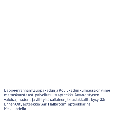
Lappeenrannan Kauppakadun ja Koulukadun kulmassa on viime
marraskuusta asti palvellut uusi apteekki. Aivan erityisen
valoisa, moderni ja viihtyisä sellainen, jos asiakkailta kysytään.
Ennen City apteekkia
Sari Halko
toimi apteekkarina
Kesälahdella.