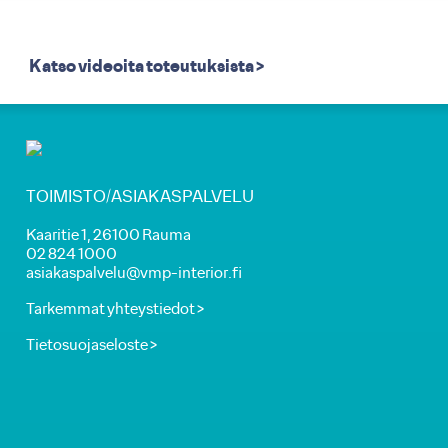
Katso videoita toteutuksista >
TOIMISTO/ASIAKASPALVELU
Kaaritie 1, 26100 Rauma
02 824 1000
asiakaspalvelu@vmp-interior.fi
Tarkemmat yhteystiedot >
Tietosuojaseloste >