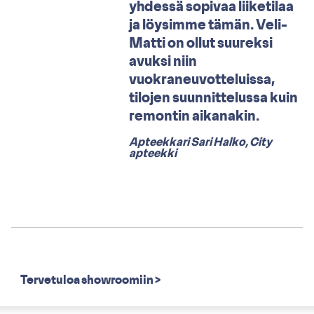
yhdessä sopivaa liiketilaa
ja löysimme tämän. Veli-
Matti on ollut suureksi
avuksi niin
vuokraneuvotteluissa,
tilojen suunnittelussa kuin
remontin aikanakin.
Apteekkari Sari Halko, City
apteekki
Tervetuloa showroomiin >