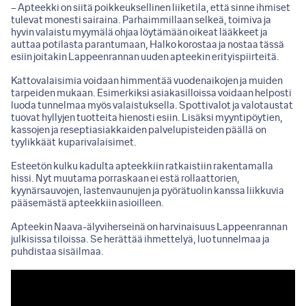
– Apteekki on siitä poikkeuksellinen liiketila, että sinne ihmiset
tulevat monesti sairaina. Parhaimmillaan selkeä, toimiva ja
hyvin valaistu myymälä ohjaa löytämään oikeat lääkkeet ja
auttaa potilasta parantumaan, Halko korostaa ja nostaa tässä
esiin joitakin Lappeenrannan uuden apteekin erityispiirteitä.
Kattovalaisimia voidaan himmentää vuodenaikojen ja muiden
tarpeiden mukaan. Esimerkiksi asiakasilloissa voidaan helposti
luoda tunnelmaa myös valaistuksella. Spottivalot ja valotaustat
tuovat hyllyjen tuotteita hienosti esiin. Lisäksi myyntipöytien,
kassojen ja reseptiasiakkaiden palvelupisteiden päällä on
tyylikkäät kuparivalaisimet.
Esteetön kulku kadulta apteekkiin ratkaistiin rakentamalla
hissi. Nyt muutama porraskaan ei estä rollaattorien,
kyynärsauvojen, lastenvaunujen ja pyörätuolin kanssa liikkuvia
pääsemästä apteekkiin asioilleen.
Apteekin Naava-älyviherseinä on harvinaisuus Lappeenrannan
julkisissa tiloissa. Se herättää ihmettelyä, luo tunnelmaa ja
puhdistaa sisäilmaa.