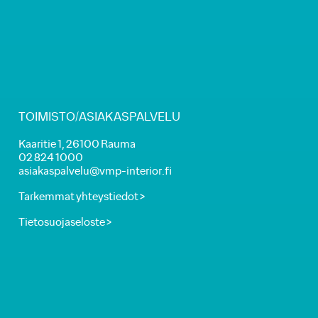
TOIMISTO/ASIAKASPALVELU
Kaaritie 1, 26100 Rauma
02 824 1000
asiakaspalvelu@vmp-interior.fi
Tarkemmat yhteystiedot >
Tietosuojaseloste >