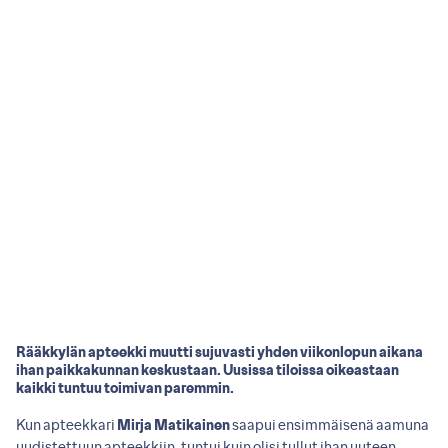
Rääkkylän apteekki muutti sujuvasti yhden viikonlopun aikana
ihan paikkakunnan keskustaan. Uusissa tiloissa oikeastaan
kaikki tuntuu toimivan paremmin.
Kun apteekkari
Mirja Matikainen
saapui ensimmäisenä aamuna
uudistettuun apteekkiin, tuntui kuin olisi tullut ihan uuteen