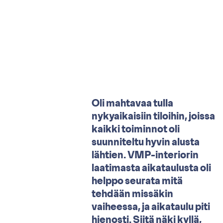
Oli mahtavaa tulla
nykyaikaisiin tiloihin, joissa
kaikki toiminnot oli
suunniteltu hyvin alusta
lähtien. VMP-interiorin
laatimasta aikataulusta oli
helppo seurata mitä
tehdään missäkin
vaiheessa, ja aikataulu piti
hienosti. Siitä näki kyllä,