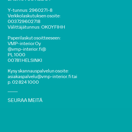
Y-tunnus: 2960271-8
Verkkolaskutuksen osoite:
003729602718
Välittäjätunnus: OKOYFIHH
Paperilaskut osoitteeseen:
VMP-interior Oy
@vmp-interior.fi@
PL 1000
00781 HELSINKI
Kysy skannauspalvelun osoite:
asiakaspalvelu@vmp-interior.fi tai
p. 02 824 1000
SEURAA MEITÄ