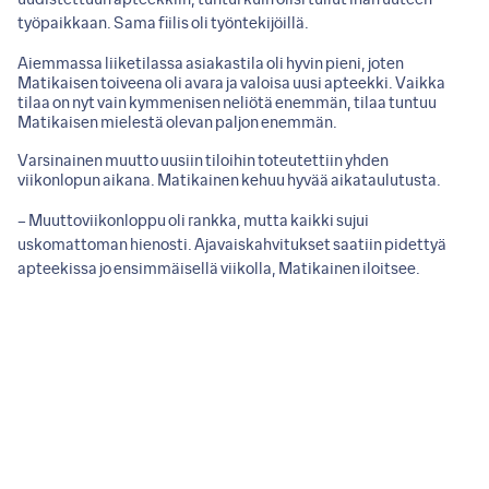
työpaikkaan. Sama fiilis oli työntekijöillä.
Aiemmassa liiketilassa asiakastila oli hyvin pieni, joten
Matikaisen toiveena oli avara ja valoisa uusi apteekki. Vaikka
tilaa on nyt vain kymmenisen neliötä enemmän, tilaa tuntuu
Matikaisen mielestä olevan paljon enemmän.
Varsinainen muutto uusiin tiloihin toteutettiin yhden
viikonlopun aikana. Matikainen kehuu hyvää aikataulutusta.
– Muuttoviikonloppu oli rankka, mutta kaikki sujui
uskomattoman hienosti. Ajavaiskahvitukset saatiin pidettyä
apteekissa jo ensimmäisellä viikolla, Matikainen iloitsee.