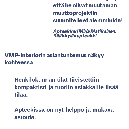
että he olivat muutaman
muuttoprojektin
suunnitelleet aiemminkin!
Apteekkari Mirja Matikainen,
Rääkkylän apteekki
VMP-interiorin asiantuntemus näkyy
kohteessa
Henkilökunnan tilat tiivistettiin
kompaktisti ja tuotiin asiakkaille lisää
tilaa.
Apteekissa on nyt helppo ja mukava
asioida.