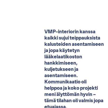
VMP-interiorin kanssa
kaikki sujui teippauksista
kalusteiden asentamiseen
ja jopa käytetyn
lääkelaatikoston
hankkimiseen,
kuljetukseen ja
asentamiseen.
Kommunikaatio oli
helppoa ja koko projekti
meni älyttömän hyvin –
tämä tilahan oli valmis jopa
etuajassa.