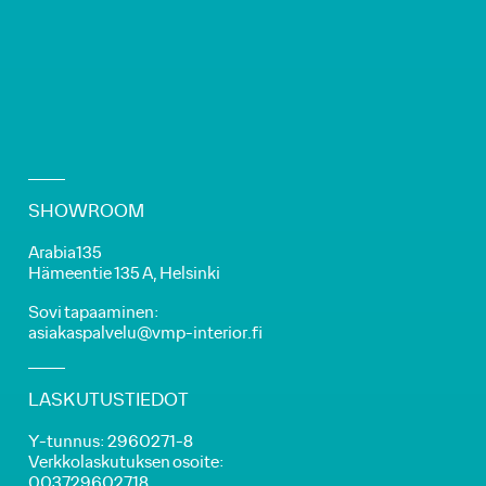
SHOWROOM
Arabia135
Hämeentie 135 A, Helsinki
Sovi tapaaminen:
asiakaspalvelu@vmp-interior.fi
LASKUTUSTIEDOT
Y-tunnus: 2960271-8
Verkkolaskutuksen osoite:
003729602718