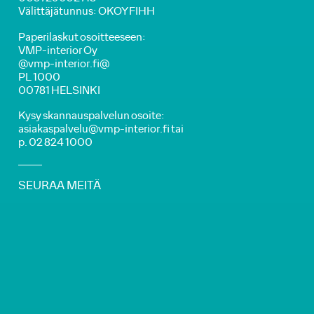
Välittäjätunnus: OKOYFIHH
Paperilaskut osoitteeseen:
VMP-interior Oy
@vmp-interior.fi@
PL 1000
00781 HELSINKI
Kysy skannauspalvelun osoite:
asiakaspalvelu@vmp-interior.fi tai
p. 02 824 1000
SEURAA MEITÄ