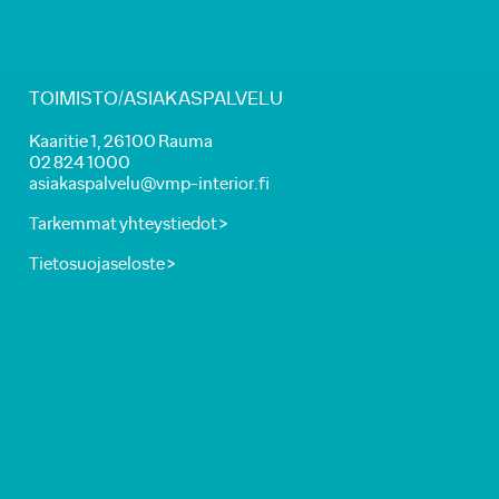
TOIMISTO/ASIAKASPALVELU
Kaaritie 1, 26100 Rauma
02 824 1000
asiakaspalvelu@vmp-interior.fi
Tarkemmat yhteystiedot >
Tietosuojaseloste >