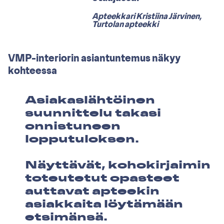
Apteekkari Kristiina Järvinen,
Turtolan apteekki
VMP-interiorin asiantuntemus näkyy
kohteessa
Asiakaslähtöinen
suunnittelu takasi
onnistuneen
lopputuloksen.
Näyttävät, kohokirjaimin
toteutetut opasteet
auttavat apteekin
asiakkaita löytämään
etsimänsä.