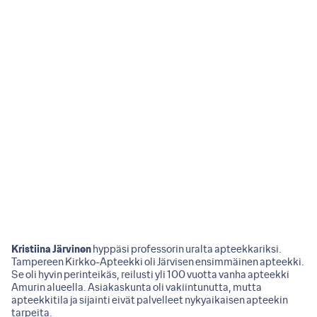
Kristiina Järvinen
hyppäsi professorin uralta apteekkariksi.
Tampereen Kirkko-Apteekki oli Järvisen ensimmäinen apteekki.
Se oli hyvin perinteikäs, reilusti yli 100 vuotta vanha apteekki
Amurin alueella. Asiakaskunta oli vakiintunutta, mutta
apteekkitila ja sijainti eivät palvelleet nykyaikaisen apteekin
tarpeita.