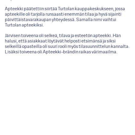
Apteekki päätettiin siirtää Turtolan kauppakeskukseen, jossa
apteekille oli tarjolla runsaasti enemmän tilaa ja hyvä sijainti
päivittäistavarakaupan yhteydessä. Samalla nimi vaihtui
Turtolan apteekiksi.
Järvisen toiveena oli selkeä, tilava ja esteetön apteekki. Hän
halusi, että asiakkaat löytävät helposti etsimänsä ja siksi
selkeillä opasteilla oli suuri rooli myös tilasuunnittelun kannalta.
Lisäksi toiveena oli Apteekki-brändin raikas värimaailma.