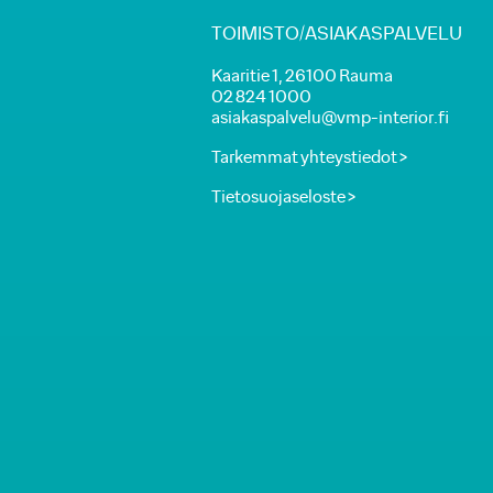
TOIMISTO/ASIAKASPALVELU
Kaaritie 1, 26100 Rauma
02 824 1000
asiakaspalvelu@vmp-interior.fi
Tarkemmat yhteystiedot >
Tietosuojaseloste >