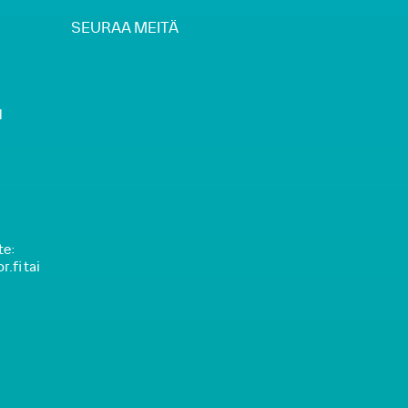
SEURAA MEITÄ
H
te:
.fi tai