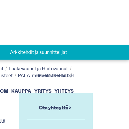
Arkkitehdit ja suunnittelijat
it
Lääkevaunut ja Hoitovaunut
usteet
PALA-moduuliratkaisut
BRIEFLY IN ENGLISH
OOM
KAUPPA
YRITYS
YHTEYS
Ota yhteyttä >
ttä