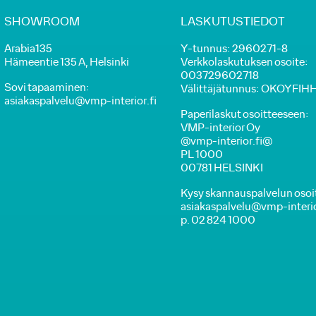
SHOWROOM
LASKUTUSTIEDOT
Arabia135
Y-tunnus: 2960271-8
Hämeentie 135 A, Helsinki
Verkkolaskutuksen osoite:
003729602718
Sovi tapaaminen:
Välittäjätunnus: OKOYFIH
asiakaspalvelu@vmp-interior.fi
Paperilaskut osoitteeseen:
VMP-interior Oy
@vmp-interior.fi@
PL 1000
00781 HELSINKI
Kysy skannauspalvelun osoi
asiakaspalvelu@vmp-interior
p. 02 824 1000