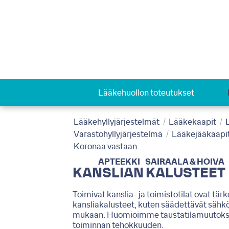
Lääkehuollon toteutukset
Lääkehyllyjärjestelmät
Lääkekaapit
Varastohyllyjärjestelmä
Lääkejääkaapi
Koronaa vastaan
APTEEKKI
SAIRAALA & HOIVA
KANSLIAN KALUSTEET
Toimivat kanslia- ja toimistotilat ovat tärk
kansliakalusteet, kuten säädettävät sähköpö
mukaan. Huomioimme taustatilamuutoksissa
toiminnan tehokkuuden.