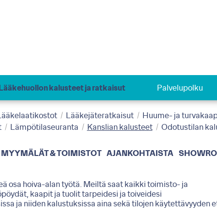
Lääkehuollon kalusteet ja ratkaisut
Palvelupolku
Lääkelaatikostot
Lääkejäteratkaisut
Huume- ja turvakaap
t
Lämpötilaseuranta
Kanslian kalusteet
Odotustilan kal
MYYMÄLÄT & TOIMISTOT
AJANKOHTAISTA
SHOWR
eä osa hoiva-alan työtä. Meiltä saat kaikki toimisto- ja
ydät, kaapit ja tuolit tarpeidesi ja toiveidesi
 ja niiden kalustuksissa aina sekä tilojen käytettävyyden e