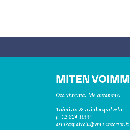
MITEN VOIMM
Ota yhteyttä. Me autamme!
Toimisto & asiakaspalvelu:
p. 02 824 1000
asiakaspalvelu@vmp-interior.fi