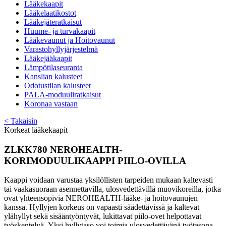
Lääkekaapit
Lääkelaatikostot
Lääkejäteratkaisut
Huume- ja turvakaapit
Lääkevaunut ja Hoitovaunut
Varastohyllyjärjestelmä
Lääkejääkaapit
Lämpötilaseuranta
Kanslian kalusteet
Odotustilan kalusteet
PALA-moduuliratkaisut
Koronaa vastaan
< Takaisin
Korkeat lääkekaapit
ZLKK780 NEROHEALTH-
KORIMODUULIKAAPPI PIILO-OVILLA
Kaappi voidaan varustaa yksilöllisten tarpeiden mukaan kaltevasti
tai vaakasuoraan asennettavilla, ulosvedettävillä muovikoreilla, jotka
ovat yhteensopivia NEROHEALTH-lääke- ja hoitovaunujen
kanssa. Hyllyjen korkeus on vapaasti säädettävissä ja kaltevat
ylähyllyt sekä sisääntyöntyvät, lukittavat piilo-ovet helpottavat
työskentelyä. Yksi hyllytaso voi toimia ulosvedettävänä työtasona.