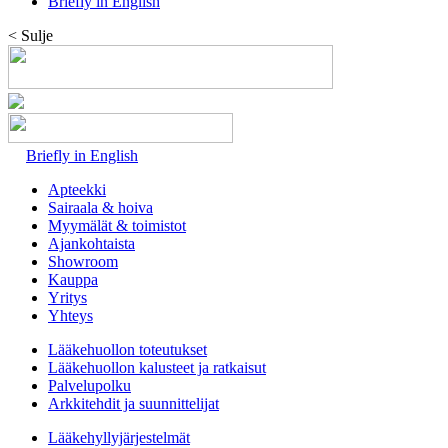
Briefly in English
< Sulje
Briefly in English
Apteekki
Sairaala & hoiva
Myymälät & toimistot
Ajankohtaista
Showroom
Kauppa
Yritys
Yhteys
Lääkehuollon toteutukset
Lääkehuollon kalusteet ja ratkaisut
Palvelupolku
Arkkitehdit ja suunnittelijat
Lääkehyllyjärjestelmät