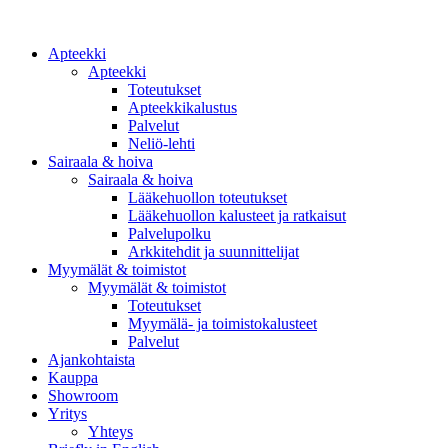
Apteekki
Apteekki
Toteutukset
Apteekkikalustus
Palvelut
Neliö-lehti
Sairaala & hoiva
Sairaala & hoiva
Lääkehuollon toteutukset
Lääkehuollon kalusteet ja ratkaisut
Palvelupolku
Arkkitehdit ja suunnittelijat
Myymälät & toimistot
Myymälät & toimistot
Toteutukset
Myymälä- ja toimistokalusteet
Palvelut
Ajankohtaista
Kauppa
Showroom
Yritys
Yhteys