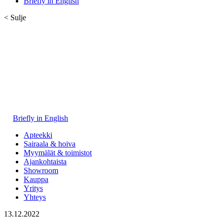
Briefly in English
< Sulje
Briefly in English
Apteekki
Sairaala & hoiva
Myymälät & toimistot
Ajankohtaista
Showroom
Kauppa
Yritys
Yhteys
13.12.2022