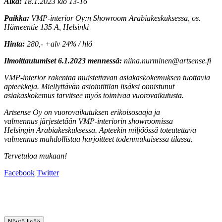
Aika:
18.1.2023 klo 13-16
Paikka:
VMP-interior Oy:n Showroom Arabiakeskuksessa, os.
Hämeentie 135 A, Helsinki
Hinta:
280,- +alv 24% / hlö
Ilmoittautumiset
6.1.2023 mennessä:
niina.nurminen@artsense.fi
VMP-interior rakentaa muistettavan asiakaskokemuksen tuottavia
apteekkeja. Miellyttävän asiointitilan lisäksi onnistunut
asiakaskokemus tarvitsee myös toimivaa vuorovaikutusta.
Artsense Oy on vuorovaikutuksen erikoisosaaja ja
valmennus järjestetään VMP-interiorin showroomissa
Helsingin Arabiakeskuksessa. Apteekin miljöössä toteutettava
valmennus mahdollistaa harjoitteet todenmukaisessa tilassa.
Tervetuloa mukaan!
Facebook
Twitter
Näytä lisää