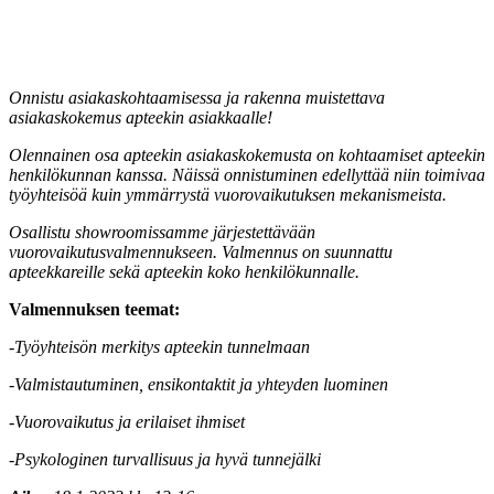
Onnistu asiakaskohtaamisessa ja rakenna muistettava
asiakaskokemus apteekin asiakkaalle!
Olennainen osa apteekin asiakaskokemusta on kohtaamiset apteekin
henkilökunnan kanssa. Näissä onnistuminen edellyttää niin toimivaa
työyhteisöä kuin ymmärrystä vuorovaikutuksen mekanismeista.
Osallistu showroomissamme järjestettävään
vuorovaikutusvalmennukseen. Valmennus on suunnattu
apteekkareille sekä apteekin koko henkilökunnalle.
Valmennuksen teemat:
-Työyhteisön merkitys apteekin tunnelmaan
-Valmistautuminen, ensikontaktit ja yhteyden luominen
-Vuorovaikutus ja erilaiset ihmiset
-Psykologinen turvallisuus ja hyvä tunnejälki