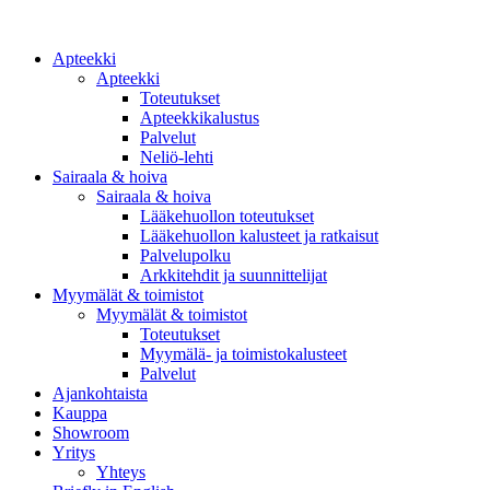
Apteekki
Apteekki
Toteutukset
Apteekkikalustus
Palvelut
Neliö-lehti
Sairaala & hoiva
Sairaala & hoiva
Lääkehuollon toteutukset
Lääkehuollon kalusteet ja ratkaisut
Palvelupolku
Arkkitehdit ja suunnittelijat
Myymälät & toimistot
Myymälät & toimistot
Toteutukset
Myymälä- ja toimistokalusteet
Palvelut
Ajankohtaista
Kauppa
Showroom
Yritys
Yhteys