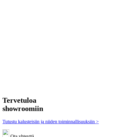
Tervetuloa
showroomiin
Tutustu kalusteisiin ja niiden toiminnallisuuksiin >
Ota yhteyttä