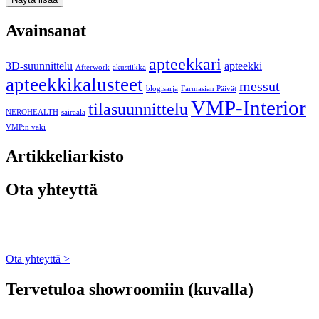
Avainsanat
apteekkari
3D-suunnittelu
apteekki
Afterwork
akustiikka
apteekkikalusteet
messut
blogisarja
Farmasian Päivät
VMP-Interior
tilasuunnittelu
NEROHEALTH
sairaala
VMP:n väki
Artikkeliarkisto
Ota yhteyttä
Ota yhteyttä >
Tervetuloa showroomiin (kuvalla)