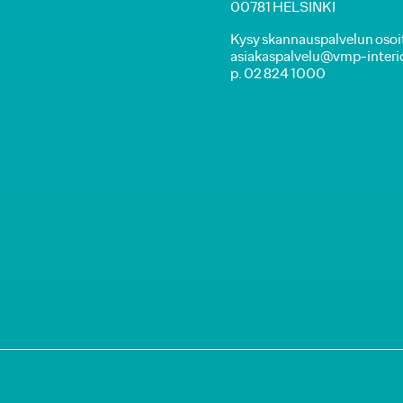
00781 HELSINKI
Kysy skannauspalvelun osoi
asiakaspalvelu@vmp-interior
p. 02 824 1000