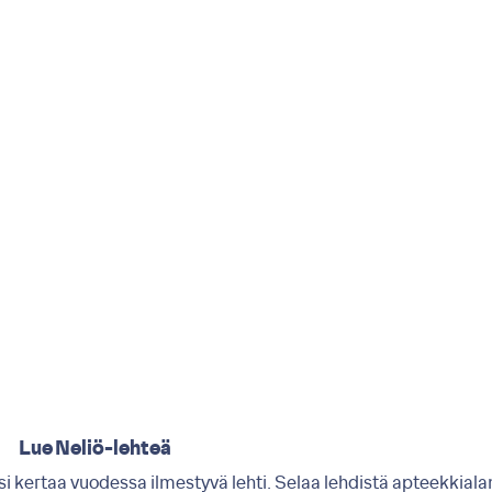
Lue Neliö-lehteä
i kertaa vuodessa ilmestyvä lehti. Selaa lehdistä apteekkiala