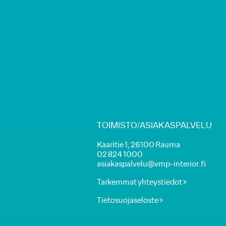
TOIMISTO/ASIAKASPALVELU
Kaaritie 1, 26100 Rauma
02 824 1000
asiakaspalvelu@vmp-interior.fi
Tarkemmat yhteystiedot >
Tietosuojaseloste >