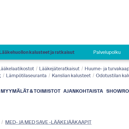
Lääkehuollon kalusteet ja ratkaisut
Palvelupolku
Lääkelaatikostot
Lääkejäteratkaisut
Huume- ja turvakaap
t
Lämpötilaseuranta
Kanslian kalusteet
Odotustilan kal
MYYMÄLÄT & TOIMISTOT
AJANKOHTAISTA
SHOWR
MED- JA MED SAVE -LÄÄKEJÄÄKAAPIT