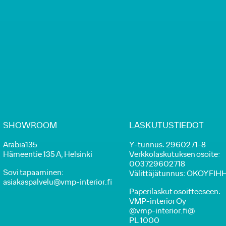
SHOWROOM
LASKUTUSTIEDOT
Arabia135
Y-tunnus: 2960271-8
Hämeentie 135 A, Helsinki
Verkkolaskutuksen osoite:
003729602718
Sovi tapaaminen:
Välittäjätunnus: OKOYFIH
asiakaspalvelu@vmp-interior.fi
Paperilaskut osoitteeseen:
VMP-interior Oy
@vmp-interior.fi@
PL 1000