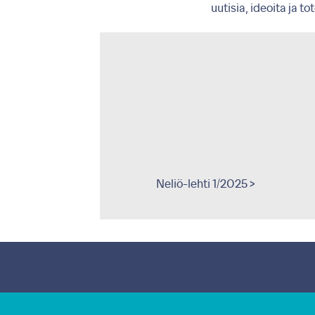
uutisia, ideoita ja t
eliö-lehti 1/2011 >
Neliö-lehti 1/2025 >