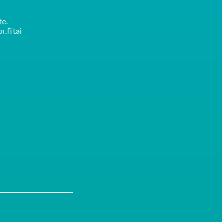
te:
.fi tai