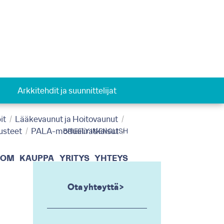
Arkkitehdit ja suunnittelijat
it
Lääkevaunut ja Hoitovaunut
usteet
PALA-moduuliratkaisut
BRIEFLY IN ENGLISH
OOM
KAUPPA
YRITYS
YHTEYS
Ota yhteyttä >