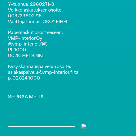
Y-tunnus: 2960271-8
Verkkolaskutuksen osoite:
003729602718
Välittäjätunnus: OKOYFIHH
Paperilaskut osoitteeseen:
VMP-interior Oy
@vmp-interior.fi@
PL 1000
00781 HELSINKI
Kysy skannauspalvelun osoite:
asiakaspalvelu@vmp-interior.fi tai
p. 02 824 1000
SEURAA MEITÄ