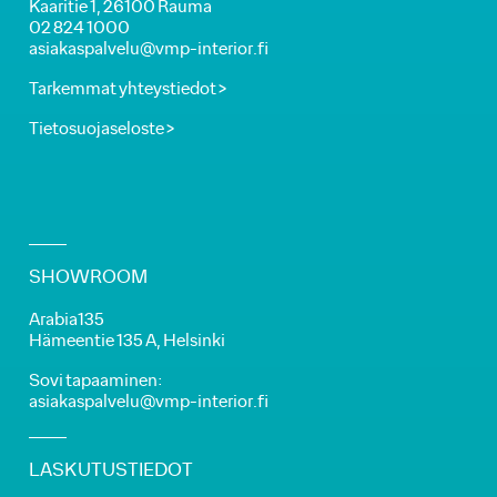
Kaaritie 1, 26100 Rauma
02 824 1000
asiakaspalvelu@vmp-interior.fi
Tarkemmat yhteystiedot >
Tietosuojaseloste >
SHOWROOM
Arabia135
Hämeentie 135 A, Helsinki
Sovi tapaaminen:
asiakaspalvelu@vmp-interior.fi
LASKUTUSTIEDOT