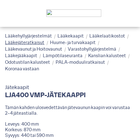
Lääkehyllyjärjestelmät
Lääkekaapit
Lääkelaatikostot
Lääkejäteratkaisut
Huume- ja turvakaapit
Lääkevaunut ja Hoitovaunut
Varastohyllyjärjestelmä
Lääkejääkaapit
Lämpötilaseuranta
Kanslian kalusteet
Odotustilan kalusteet
PALA-moduuliratkaisut
Koronaa vastaan
Jätekaapit
LJA400 VMP-JÄTEKAAPPI
Tämän kahden ulosvedettävän jätevaunun kaapin voi varustaa
2–4 jäteastialla.
Leveys: 400 mm
Korkeus: 870 mm
Syvyys: 440 tai 590 mm