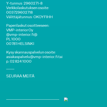
Y-tunnus: 2960271-8
Verkkolaskutuksen osoite:
003729602718
Välittäjätunnus: OKOYFIHH
Paperilaskut osoitteeseen:
VMP-interior Oy
@vmp-interior.fi@
PL 1000
00781 HELSINKI
Kysy skannauspalvelun osoite:
asiakaspalvelu@vmp-interior.fi tai
p. 02 824 1000
SEURAA MEITÄ