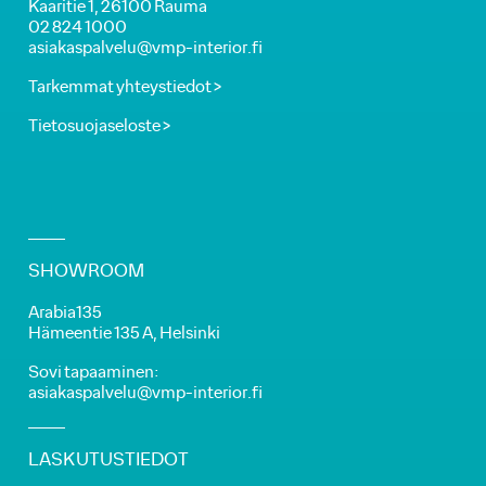
Kaaritie 1, 26100 Rauma
02 824 1000
asiakaspalvelu@vmp-interior.fi
Tarkemmat yhteystiedot >
Tietosuojaseloste >
SHOWROOM
Arabia135
Hämeentie 135 A, Helsinki
Sovi tapaaminen:
asiakaspalvelu@vmp-interior.fi
LASKUTUSTIEDOT