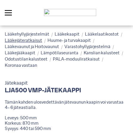
Lääkehyllyjärjestelmät
Lääkekaapit
Lääkelaatikostot
Lääkejäteratkaisut
Huume- ja turvakaapit
Lääkevaunut ja Hoitovaunut
Varastohyllyjärjestelmä
Lääkejääkaapit
Lämpötilaseuranta
Kanslian kalusteet
Odotustilan kalusteet
PALA-moduuliratkaisut
Koronaa vastaan
Jätekaapit
LJA500 VMP-JÄTEKAAPPI
Tämän kahden ulosvedettävän jätevaunun kaapin voi varustaa
4– 6 jäteastialla.
Leveys: 500 mm
Korkeus: 870 mm
Syvyys: 440 tai 590 mm