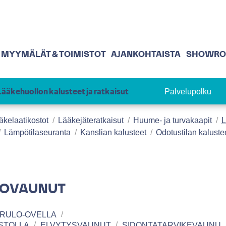
MYYMÄLÄT & TOIMISTOT
AJANKOHTAISTA
SHOWR
Palvelupolku
Lääkehuollon kalusteet ja ratkaisut
äkelaatikostot
Lääkejäteratkaisut
Huume- ja turvakaapit
L
Lämpötilaseuranta
Kanslian kalusteet
Odotustilan kaluste
TOVAUNUT
 RULO-OVELLA
STOLLA
ELVYTYSVAUNUT
SIDONTATARVIKEVAUNU