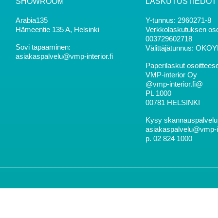
SHOWROOM
LASKUTUSTIEDOT
Arabia135
Y-tunnus: 2960271-8
Hämeentie 135 A, Helsinki
Verkkolaskutuksen oso
003729602718
Sovi tapaaminen:
Välittäjätunnus: OKO
asiakaspalvelu@vmp-interior.fi
Paperilaskut osoittees
VMP-interior Oy
@vmp-interior.fi@
PL 1000
00781 HELSINKI
Kysy skannauspalvelun
asiakaspalvelu@vmp-inte
p. 02 824 1000