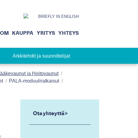
BRIEFLY IN ENGLISH
OOM
KAUPPA
YRITYS
YHTEYS
Arkkitehdit ja suunnittelijat
ääkevaunut ja Hoitovaunut
et
PALA-moduuliratkaisut
Ota yhteyttä >