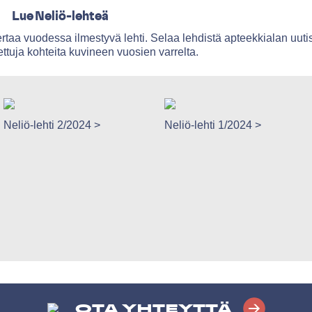
Lue Neliö-lehteä
rtaa vuodessa ilmestyvä lehti. Selaa lehdistä apteekkialan uutis
tettuja kohteita kuvineen vuosien varrelta.
Neliö-lehti 2/2024 >
Neliö-lehti 1/2024 >
OTA YHTEYTTÄ