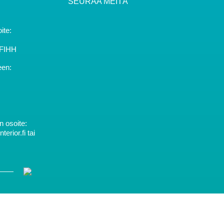
SEURAA MEITÄ
ite:
YFIHH
een:
 osoite:
rior.fi tai