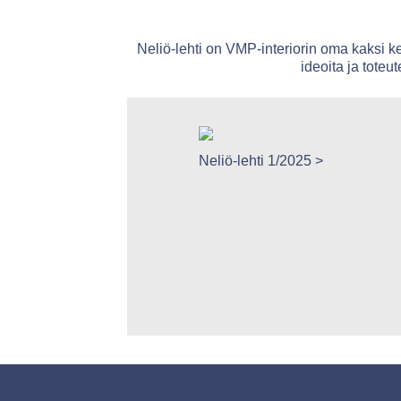
Neliö-lehti on VMP-interiorin oma kaksi ke
ideoita ja toteu
eliö-lehti 1/2011 >
Neliö-lehti 1/2025 >