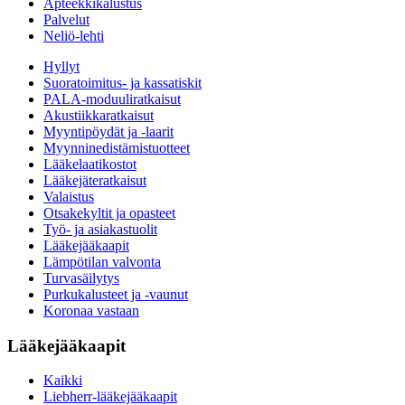
Apteekkikalustus
Palvelut
Neliö-lehti
Hyllyt
Suoratoimitus- ja kassatiskit
PALA-moduuliratkaisut
Akustiikkaratkaisut
Myyntipöydät ja -laarit
Myynninedistämistuotteet
Lääkelaatikostot
Lääkejäteratkaisut
Valaistus
Otsakekyltit ja opasteet
Työ- ja asiakastuolit
Lääkejääkaapit
Lämpötilan valvonta
Turvasäilytys
Purkukalusteet ja -vaunut
Koronaa vastaan
Lääkejääkaapit
Kaikki
Liebherr-lääkejääkaapit