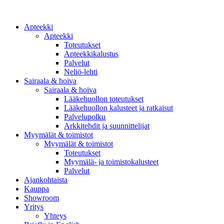
Apteekki
Apteekki
Toteutukset
Apteekkikalustus
Palvelut
Neliö-lehti
Sairaala & hoiva
Sairaala & hoiva
Lääkehuollon toteutukset
Lääkehuollon kalusteet ja ratkaisut
Palvelupolku
Arkkitehdit ja suunnittelijat
Myymälät & toimistot
Myymälät & toimistot
Toteutukset
Myymälä- ja toimistokalusteet
Palvelut
Ajankohtaista
Kauppa
Showroom
Yritys
Yhteys