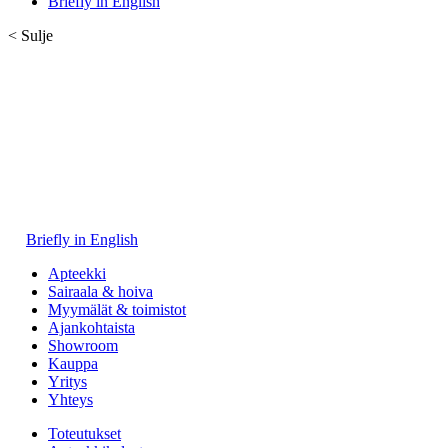
Briefly in English
< Sulje
Briefly in English
Apteekki
Sairaala & hoiva
Myymälät & toimistot
Ajankohtaista
Showroom
Kauppa
Yritys
Yhteys
Toteutukset