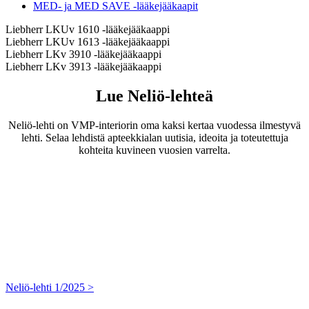
MED- ja MED SAVE -lääkejääkaapit
Liebherr LKUv 1610 -lääkejääkaappi
Liebherr LKUv 1613 -lääkejääkaappi
Liebherr LKv 3910 -lääkejääkaappi
Liebherr LKv 3913 -lääkejääkaappi
Lue Neliö-lehteä
Neliö-lehti on VMP-interiorin oma kaksi kertaa vuodessa ilmestyvä
lehti. Selaa lehdistä apteekkialan uutisia, ideoita ja toteutettuja
kohteita kuvineen vuosien varrelta.
Neliö-lehti 1/2025 >