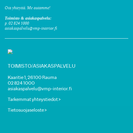
Ota yhteyttä. Me autamme!
Toimisto & asiakaspalvelu:
p. 02 824 1000
asiakaspalvelu@vmp-interior.fi
TOIMISTO/ASIAKASPALVELU
Kaaritie 1, 26100 Rauma
02 824 1000
asiakaspalvelu@vmp-interior.fi
Tarkemmat yhteystiedot >
Tietosuojaseloste >