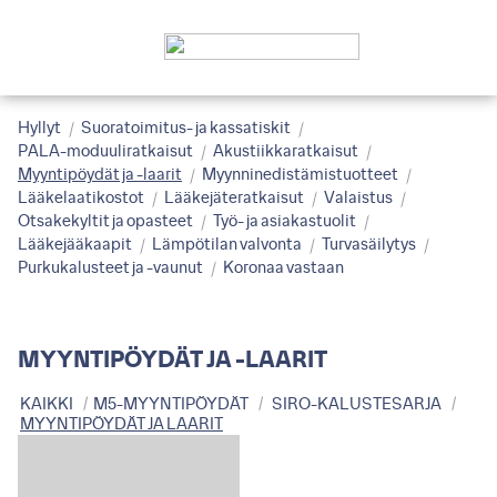
Hyllyt
Suoratoimitus- ja kassatiskit
PALA-moduuliratkaisut
Akustiikkaratkaisut
Myyntipöydät ja -laarit
Myynninedistämistuotteet
Lääkelaatikostot
Lääkejäteratkaisut
Valaistus
Otsakekyltit ja opasteet
Työ- ja asiakastuolit
Lääkejääkaapit
Lämpötilan valvonta
Turvasäilytys
Purkukalusteet ja -vaunut
Koronaa vastaan
MYYNTIPÖYDÄT JA -LAARIT
KAIKKI
M5-MYYNTIPÖYDÄT
SIRO-KALUSTESARJA
MYYNTIPÖYDÄT JA LAARIT