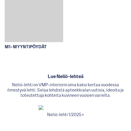
M1- MYYNTIPÖYDÄT
Lue Neliö-lehteä
Neliö-lehti on VMP-interiorin oma kaksi kertaa vuodessa
ilmestyvä lehti. Selaa lehdistä apteekkialan uutisia, ideoita ja
toteutettuja kohteita kuvineen vuosien varrelta.
2011 >
Neliö-lehti 1/2025 >
Neliö