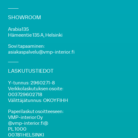
SHOWROOM
Arabia135
Hämeentie 135 A, Helsinki
Sovi tapaaminen:
asiakaspalvelu@vmp-interior.fi
LASKUTUSTIEDOT
Y-tunnus: 2960271-8
Verkkolaskutuksen osoite:
003729602718
Välittäjätunnus: OKOYFIHH
Paperilaskut osoitteeseen:
VMP-interior Oy
@vmp-interior.fi@
PL 1000
00781 HELSINKI