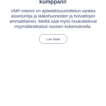
kumppani!
lit.
VMP-Interior on apteekkisuunnittelun vankka
K
asiantuntija ja lääkehuoneiden ja hoivatilojen
s
ammattilainen. Meiltä saat myös houkuttelevat
kai
myymäläratkaisut vuosien kokemuksella.
Lue lisää