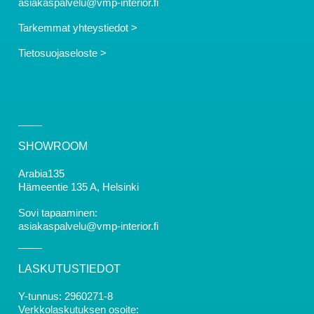
asiakaspalvelu@vmp-interior.fi
Tarkemmat yhteystiedot >
Tietosuojaseloste >
SHOWROOM
Arabia135
Hämeentie 135 A, Helsinki
Sovi tapaaminen:
asiakaspalvelu@vmp-interior.fi
LASKUTUSTIEDOT
Y-tunnus: 2960271-8
Verkkolaskutuksen osoite: