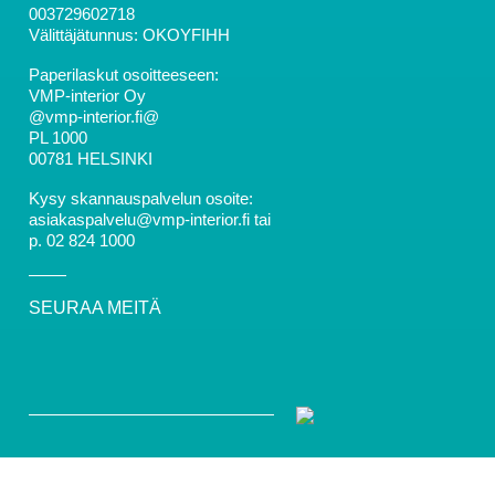
003729602718
Välittäjätunnus: OKOYFIHH
Paperilaskut osoitteeseen:
VMP-interior Oy
@vmp-interior.fi@
PL 1000
00781 HELSINKI
Kysy skannauspalvelun osoite:
asiakaspalvelu@vmp-interior.fi tai
p. 02 824 1000
SEURAA MEITÄ