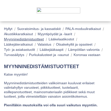
Hyllyt
Suoratoimitus- ja kassatiskit
PALA-moduuliratkaisut
Akustiikkaratkaisut
Myyntipöydät ja -laarit
Myynninedistämistuotteet
Lääkelaatikostot
Lääkejäteratkaisut
Valaistus
Otsakekyltit ja opasteet
Työ- ja asiakastuolit
Lääkejääkaapit
Lämpötilan valvonta
Turvasäilytys
Purkukalusteet ja -vaunut
Koronaa vastaan
MYYNNINEDISTÄMISTUOTTEET
Katse myyntiin!
Myynninedistämistuotteiden valikoimaan kuuluvat erilaiset
valintahyllyn varusteet, piikkituotteet, tuotelaarit,
esillepanotuotteet, mainosmateriaalin pidikkeet sekä muut
tuotteet, joilla viimeistellään vaivaton asiointikokemus.
Pienilläkin muutoksilla voi olla suuri vaikutus myyntiin.