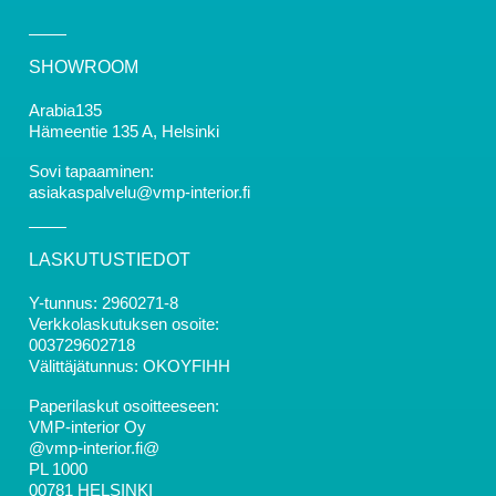
SHOWROOM
Arabia135
Hämeentie 135 A, Helsinki
Sovi tapaaminen:
asiakaspalvelu@vmp-interior.fi
LASKUTUSTIEDOT
Y-tunnus: 2960271-8
Verkkolaskutuksen osoite:
003729602718
Välittäjätunnus: OKOYFIHH
Paperilaskut osoitteeseen:
VMP-interior Oy
@vmp-interior.fi@
PL 1000
00781 HELSINKI