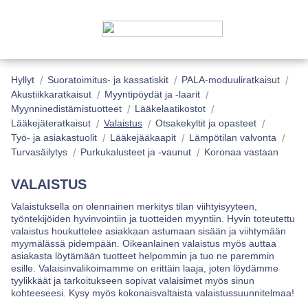
Hyllyt
Suoratoimitus- ja kassatiskit
PALA-moduuliratkaisut
Akustiikkaratkaisut
Myyntipöydät ja -laarit
Myynninedistämistuotteet
Lääkelaatikostot
Lääkejäteratkaisut
Valaistus
Otsakekyltit ja opasteet
Työ- ja asiakastuolit
Lääkejääkaapit
Lämpötilan valvonta
Turvasäilytys
Purkukalusteet ja -vaunut
Koronaa vastaan
VALAISTUS
Valaistuksella on olennainen merkitys tilan viihtyisyyteen,
työntekijöiden hyvinvointiin ja tuotteiden myyntiin. Hyvin toteutettu
valaistus houkuttelee asiakkaan astumaan sisään ja viihtymään
myymälässä pidempään. Oikeanlainen valaistus myös auttaa
asiakasta löytämään tuotteet helpommin ja tuo ne paremmin
esille. Valaisinvalikoimamme on erittäin laaja, joten löydämme
tyylikkäät ja tarkoitukseen sopivat valaisimet myös sinun
kohteeseesi. Kysy myös kokonaisvaltaista valaistussuunnitelmaa!