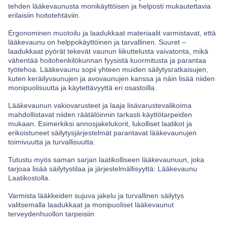
tehden lääkevaunusta monikäyttöisen ja helposti mukautettavia
erilaisiin hoitotehtäviin.
Ergonominen muotoilu ja laadukkaat materiaalit varmistavat, että
lääkevaunu on helppokäyttöinen ja tarvallinen. Suuret –
laadukkaat pyörät tekevät vaunun liikuttelusta vaivatonta, mikä
vähentää hoitohenkilökunnan fyysistä kuormitusta ja parantaa
työtehoa. Lääkevaunu sopii yhteen muiden säilytysratkaisujen,
kuten keräilyvaunujen ja avovaunujen kanssa ja näin lisää niiden
monipuolisuutta ja käytettävyyttä eri osastoilla.
Lääkevaunun vakiovarusteet ja laaja lisävarustevalikoima
mahdollistavat niiden räätälöinnin tarkasti käyttötarpeiden
mukaan. Esimerkiksi annosjakelukorit, lukolliset laatikot ja
erikoistuneet säilytysjärjestelmät parantavat lääkevaunujen
toimivuutta ja turvallisuutta.
Tutustu myös saman sarjan laatikolliseen lääkevaunuun, joka
tarjoaa lisää säilytystilaa ja järjestelmällisyyttä:
Lääkevaunu
Laatikostolla.
Varmista lääkkeiden sujuva jakelu ja turvallinen säilytys
valitsemalla laadukkaat ja monipuoliset lääkevaunut
terveydenhuollon tarpeisiin