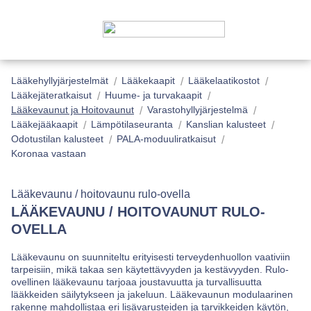
Lääkehyllyjärjestelmät
Lääkekaapit
Lääkelaatikostot
Lääkejäteratkaisut
Huume- ja turvakaapit
Lääkevaunut ja Hoitovaunut
Varastohyllyjärjestelmä
Lääkejääkaapit
Lämpötilaseuranta
Kanslian kalusteet
Odotustilan kalusteet
PALA-moduuliratkaisut
Koronaa vastaan
Lääkevaunu / hoitovaunu rulo-ovella
LÄÄKEVAUNU / HOITOVAUNUT RULO-
OVELLA
Lääkevaunu on suunniteltu erityisesti terveydenhuollon vaativiin
tarpeisiin, mikä takaa sen käytettävyyden ja kestävyyden. Rulo-
ovellinen lääkevaunu tarjoaa joustavuutta ja turvallisuutta
lääkkeiden säilytykseen ja jakeluun. Lääkevaunun modulaarinen
rakenne mahdollistaa eri lisävarusteiden ja tarvikkeiden käytön,