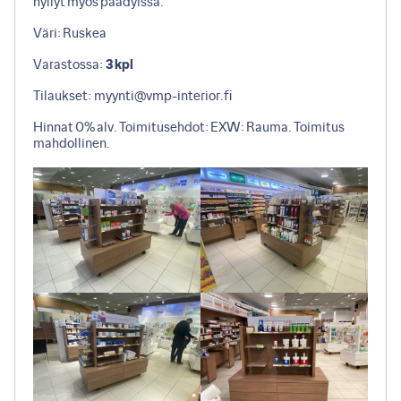
hyllyt myös päädyissä.
Väri: Ruskea
Varastossa:
3 kpl
Tilaukset:
myynti@vmp-interior.fi
Hinnat 0% alv. Toimitusehdot: EXW: Rauma. Toimitus
mahdollinen.