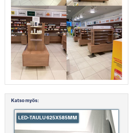
Katso myös:
LED-TAULU 625X585MM