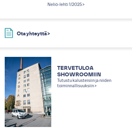
2011 >
Neliö-lehti 1/2025 >
Neliö
Ota yhteyttä >
TERVETULOA
SHOWROOMIIN
Tutustu kalusteisiin ja niiden
toiminnallisuuksiin >