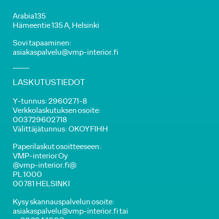
Arabia135
Hämeentie 135 A, Helsinki
Sovi tapaaminen:
asiakaspalvelu@vmp-interior.fi
LASKUTUSTIEDOT
Y-tunnus: 2960271-8
Verkkolaskutuksen osoite:
003729602718
Välittäjätunnus: OKOYFIHH
Paperilaskut osoitteeseen:
VMP-interior Oy
@vmp-interior.fi@
PL 1000
00781 HELSINKI
Kysy skannauspalvelun osoite:
asiakaspalvelu@vmp-interior.fi tai