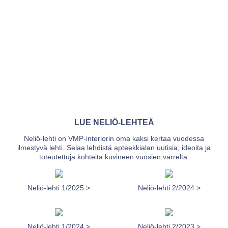
LUE NELIÖ-LEHTEÄ
Neliö-lehti on VMP-interiorin oma kaksi kertaa vuodessa
ilmestyvä lehti. Selaa lehdistä apteekkialan uutisia, ideoita ja
toteutettuja kohteita kuvineen vuosien varrelta.
Neliö-lehti 1/2025 >
Neliö-lehti 2/2024 >
Neliö-lehti 1/2024 >
Neliö-lehti 2/2023 >