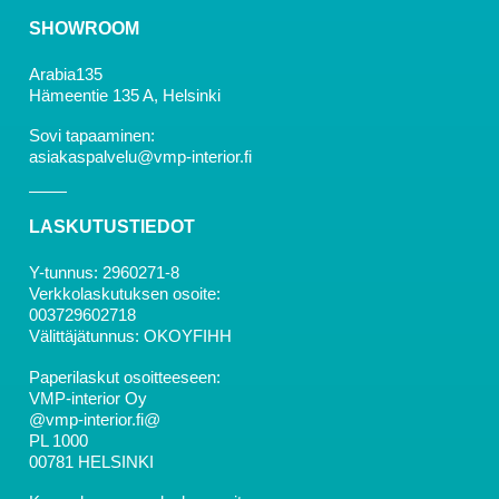
SHOWROOM
Arabia135
Hämeentie 135 A, Helsinki
Sovi tapaaminen:
asiakaspalvelu@vmp-interior.fi
LASKUTUSTIEDOT
Y-tunnus: 2960271-8
Verkkolaskutuksen osoite:
003729602718
Välittäjätunnus: OKOYFIHH
Paperilaskut osoitteeseen:
VMP-interior Oy
@vmp-interior.fi@
PL 1000
00781 HELSINKI