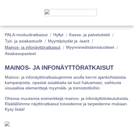
PALA-moduuliratkaisut
Hyllyt
Kassa- ja palvelutiskit
Työ- ja asiakastuolit
Myyntipöydät ja -laarit
Mainos- ja infonäyttöratkaisut
Myynninedistämistuotteet
Asiakasopasteet
MAINOS- JA INFONÄYTTÖRATKAISUT
Mainos- ja infonäyttöratkaisujemme avulla kerrot ajankohtaisista
kampanjoista, opastat asiakkaita tai tuot haluamiasi, vaihtuvia
visuaalisia elementtejä myymälä- ja toimistotiloihin.
Ohessa muutamia esimerkkejä mainos- ja infonäyttötoteutuksista.
Räätälöimme näyttöratkaisut toiveidenne ja tarpeidenne mukaan.
Kysy lisää!