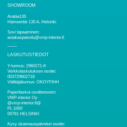
SHOWROOM
Arabia135
Hämeentie 135 A, Helsinki
Sovi tapaaminen:
asiakaspalvelu@vmp-interior.fi
LASKUTUSTIEDOT
Y-tunnus: 2960271-8
Verkkolaskutuksen osoite:
003729602718
Välittäjätunnus: OKOYFIHH
Paperilaskut osoitteeseen:
VMP-interior Oy
@vmp-interior.fi@
PL 1000
00781 HELSINKI
Kysy skannauspalvelun osoite: