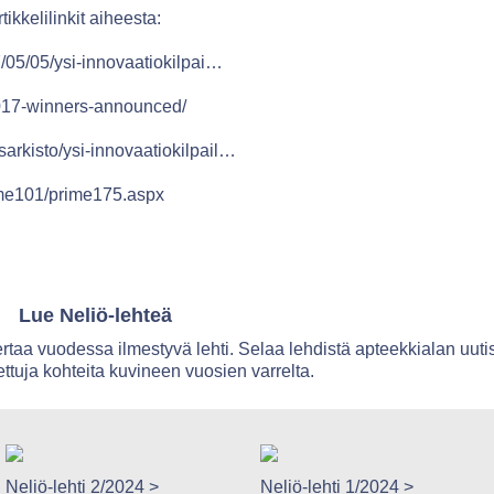
tikkelilinkit aiheesta:
17/05/05/ysi-innovaatiokilpai…
-2017-winners-announced/
sarkisto/ysi-innovaatiokilpail…
rime101/prime175.aspx
Lue Neliö-lehteä
rtaa vuodessa ilmestyvä lehti. Selaa lehdistä apteekkialan uutis
tettuja kohteita kuvineen vuosien varrelta.
Neliö-lehti 2/2024 >
Neliö-lehti 1/2024 >