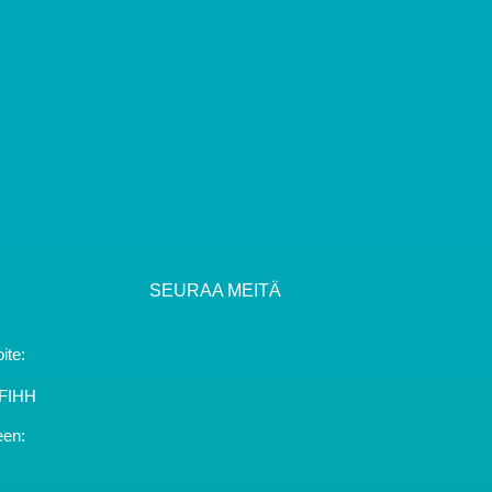
SEURAA MEITÄ
ite:
YFIHH
een: