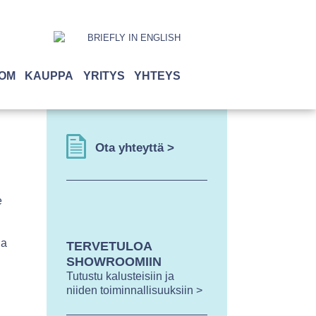
BRIEFLY IN ENGLISH
OM
KAUPPA
YRITYS
YHTEYS
Ota yhteyttä >
e
la
TERVETULOA
SHOWROOMIIN
Tutustu kalusteisiin ja
niiden toiminnallisuuksiin >