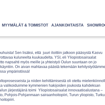
MYYMÄLÄT & TOIMISTOT
AJANKOHTAISTA
SHOWRO
uista! Sen lisäksi, että juuri iloittiin jatkoon pääsystä Kasvu
ottavaa kuluneelta kuukaudelta. YSI, eli Yliopistosairaalat
tto napsahti myös meille ja yhteistyö Oulun suuntaan on jo
käyntiin. On aivan mahtavaa päästä tekemään kehitystyötämm
ssa ympäristössä!
oprosesseista ja niiden kehittämisestä oli otettu mielenkiinnol
a ja valikoiduimme kymmenien hakijoiden joukosta kahdeksan
lun järjestäjänä toimi Yliopistosairaalat innovaatioalustana –
sto, Pohjois-Pohjanmaan sairaanhoitopiiri, Turun yliopisto, Turku
itopiiri.