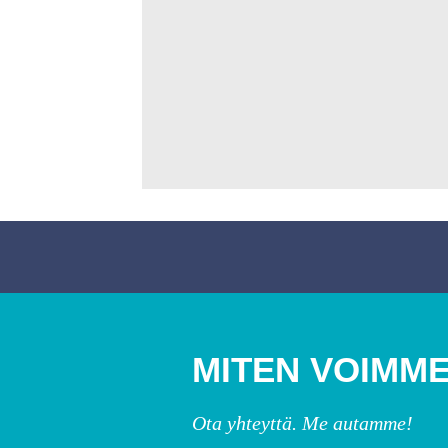
MITEN VOIMME
Ota yhteyttä. Me autamme!