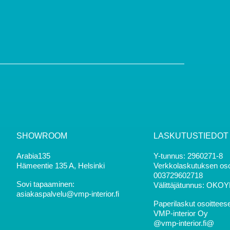
i
SHOWROOM
LASKUTUSTIEDOT
Arabia135
Y-tunnus: 2960271-8
Hämeentie 135 A, Helsinki
Verkkolaskutuksen oso
003729602718
Sovi tapaaminen:
Välittäjätunnus: OKO
asiakaspalvelu@vmp-interior.fi
Paperilaskut osoittees
VMP-interior Oy
@vmp-interior.fi@