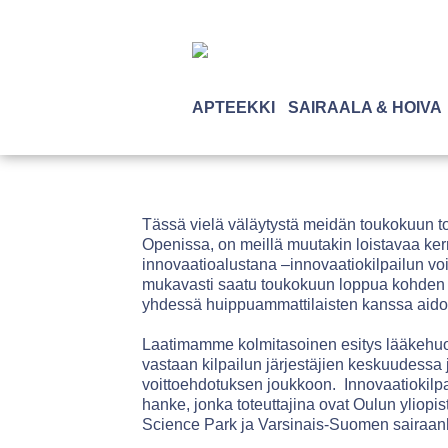
APTEEKKI
SAIRAALA & HOIVA
Tässä vielä väläytystä meidän toukokuun touh
Openissa, on meillä muutakin loistavaa kerr
innovaatioalustana –innovaatiokilpailun voi
mukavasti saatu toukokuun loppua kohden 
yhdessä huippuammattilaisten kanssa aido
Laatimamme kolmitasoinen esitys lääkehuolt
vastaan kilpailun järjestäjien keskuudess
voittoehdotuksen joukkoon. Innovaatiokilpai
hanke, jonka toteuttajina ovat Oulun yliopi
Science Park ja Varsinais-Suomen sairaanho