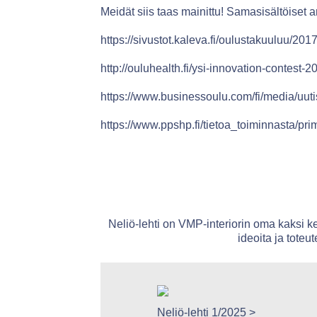
Meidät siis taas mainittu! Samasisältöiset ar
https://sivustot.kaleva.fi/oulustakuuluu/20
http://ouluhealth.fi/ysi-innovation-contest
https://www.businessoulu.com/fi/media/uuti
https://www.ppshp.fi/tietoa_toiminnasta/p
Neliö-lehti on VMP-interiorin oma kaksi ke
ideoita ja toteu
eliö-lehti 1/2011 >
Neliö-lehti 1/2025 >