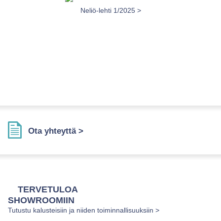
2011 >
Neliö-lehti 1/2025 >
Neliö
Ota yhteyttä >
TERVETULOA
SHOWROOMIIN
Tutustu kalusteisiin ja niiden toiminnallisuuksiin >