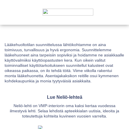
Lääkehuoltotilan suunnittelussa lähtökohtamme on aina
toimivuus, turvallisuus ja hyvä ergonomia. Suunnittelemme
lääkehuoneet aina tarpeisiin sopiviksi ja hoidamme ne asiakkaalle
käyttövalmiiksi käyttöopastusten kera. Kun oikein valitut
toiminnalliset käyttötarkoitukseen suunnitellut kalusteet ovat
oikeassa paikassa, on ilo tehdä töitä. Viime viikolla rakentui
monta lääkehuonetta. Asentajakaksikon reitille osui kymmenen
kohdekaupunkia ja monia tyytyväisiä asiakkaita.
Lue Neliö-lehteä
Neliö-lehti on VMP-interiorin oma kaksi kertaa vuodessa
ilmestyvä lehti. Selaa lehdistä apteekkialan uutisia, ideoita ja
toteutettuja kohteita kuvineen vuosien varrelta.