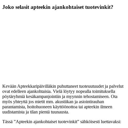
Joko selasit apteekin ajankohtaiset tuotevinkit?
Kevään Apteekkaripäivilläkin puhuttaneet tuoteuutuudet ja palvelut
ovat edelleen ajankohtaisia. Vielä löytyy nopealla toimituksella
pöytäryhmiä kesäkampanjointiin ja myynnin tehostamiseen. Ota
myös yhteyttä jos mietit mm. akustiikan ja asiointirauhan
parantamista, hoitohuoneen käyttöönottoa tai apteekin ilmeen
uudistamista ja tilan pientä tuunausta.
Tässä ”Apteekin ajankohtaiset tuotevinkit” sähköisesti luettavaksi: