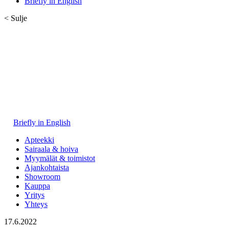
Briefly in English
< Sulje
Briefly in English
Apteekki
Sairaala & hoiva
Myymälät & toimistot
Ajankohtaista
Showroom
Kauppa
Yritys
Yhteys
17.6.2022