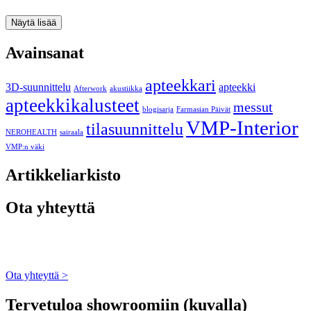
Näytä lisää
Avainsanat
apteekkari
3D-suunnittelu
apteekki
Afterwork
akustiikka
apteekkikalusteet
messut
blogisarja
Farmasian Päivät
VMP-Interior
tilasuunnittelu
NEROHEALTH
sairaala
VMP:n väki
Artikkeliarkisto
Ota yhteyttä
Ota yhteyttä >
Tervetuloa showroomiin (kuvalla)