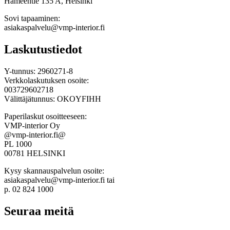
Hämeentie 135 A, Helsinki
Sovi tapaaminen:
asiakaspalvelu@vmp-interior.fi
Laskutustiedot
Y-tunnus: 2960271-8
Verkkolaskutuksen osoite:
003729602718
Välittäjätunnus: OKOYFIHH
Paperilaskut osoitteeseen:
VMP-interior Oy
@vmp-interior.fi@
PL 1000
00781 HELSINKI
Kysy skannauspalvelun osoite:
asiakaspalvelu@vmp-interior.fi tai
p. 02 824 1000
Seuraa meitä