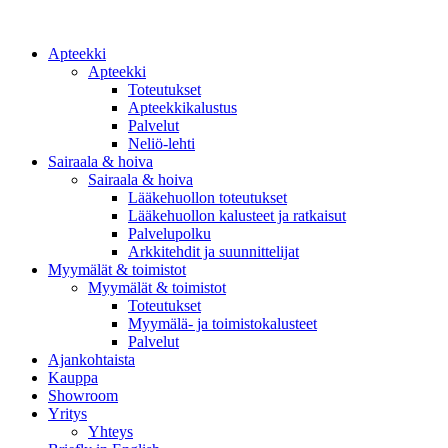
Apteekki
Apteekki
Toteutukset
Apteekkikalustus
Palvelut
Neliö-lehti
Sairaala & hoiva
Sairaala & hoiva
Lääkehuollon toteutukset
Lääkehuollon kalusteet ja ratkaisut
Palvelupolku
Arkkitehdit ja suunnittelijat
Myymälät & toimistot
Myymälät & toimistot
Toteutukset
Myymälä- ja toimistokalusteet
Palvelut
Ajankohtaista
Kauppa
Showroom
Yritys
Yhteys