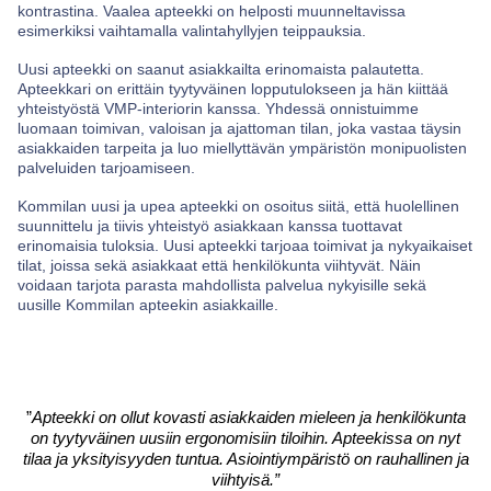
kontrastina. Vaalea apteekki on helposti muunneltavissa
esimerkiksi vaihtamalla valintahyllyjen teippauksia.
Uusi apteekki on saanut asiakkailta erinomaista palautetta.
Apteekkari on erittäin tyytyväinen lopputulokseen ja hän kiittää
yhteistyöstä VMP-interiorin kanssa. Yhdessä onnistuimme
luomaan toimivan, valoisan ja ajattoman tilan, joka vastaa täysin
asiakkaiden tarpeita ja luo miellyttävän ympäristön monipuolisten
palveluiden tarjoamiseen.
Kommilan uusi ja upea apteekki on osoitus siitä, että huolellinen
suunnittelu ja tiivis yhteistyö asiakkaan kanssa tuottavat
erinomaisia tuloksia. Uusi apteekki tarjoaa toimivat ja nykyaikaiset
tilat, joissa sekä asiakkaat että henkilökunta viihtyvät. Näin
voidaan tarjota parasta mahdollista palvelua nykyisille sekä
uusille Kommilan apteekin asiakkaille.
”
Apteekki on ollut kovasti asiakkaiden mieleen ja henkilökunta
on tyytyväinen uusiin ergonomisiin tiloihin. Apteekissa on nyt
tilaa ja yksityisyyden tuntua. Asiointiympäristö on rauhallinen ja
viihtyisä.”