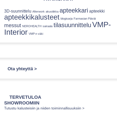
apteekkari
3D-suunnittelu
apteekki
Afterwork
akustiikka
apteekkikalusteet
blogisarja
Farmasian Päivät
VMP-
tilasuunnittelu
messut
NEROHEALTH
sairaala
Interior
VMP:n väki
Ota yhteyttä >
TERVETULOA
SHOWROOMIIN
Tutustu kalusteisiin ja niiden toiminnallisuuksiin >