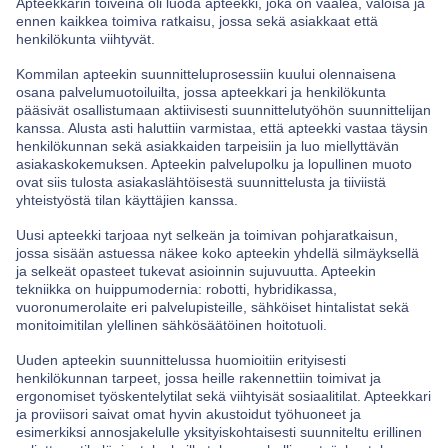
Apteekkarin toiveina oli luoda apteekki, joka on vaalea, valoisa ja
ennen kaikkea toimiva ratkaisu, jossa sekä asiakkaat että
henkilökunta viihtyvät.
Kommilan apteekin suunnitteluprosessiin kuului olennaisena
osana palvelumuotoiluilta, jossa apteekkari ja henkilökunta
pääsivät osallistumaan aktiivisesti suunnittelutyöhön suunnittelijan
kanssa. Alusta asti haluttiin varmistaa, että apteekki vastaa täysin
henkilökunnan sekä asiakkaiden tarpeisiin ja luo miellyttävän
asiakaskokemuksen. Apteekin palvelupolku ja lopullinen muoto
ovat siis tulosta asiakaslähtöisestä suunnittelusta ja tiiviistä
yhteistyöstä tilan käyttäjien kanssa.
Uusi apteekki tarjoaa nyt selkeän ja toimivan pohjaratkaisun,
jossa sisään astuessa näkee koko apteekin yhdellä silmäyksellä
ja selkeät opasteet tukevat asioinnin sujuvuutta. Apteekin
tekniikka on huippumodernia: robotti, hybridikassa,
vuoronumerolaite eri palvelupisteille, sähköiset hintalistat sekä
monitoimitilan ylellinen sähkösäätöinen hoitotuoli.
Uuden apteekin suunnittelussa huomioitiin erityisesti
henkilökunnan tarpeet, jossa heille rakennettiin toimivat ja
ergonomiset työskentelytilat sekä viihtyisät sosiaalitilat. Apteekkari
ja proviisori saivat omat hyvin akustoidut työhuoneet ja
esimerkiksi annosjakelulle yksityiskohtaisesti suunniteltu erillinen