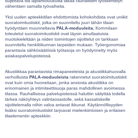
suljettava tila läpiantoluukuilla takaa rauhallisen työskentelyn
vähentäen samalla työvaiheita.
Yksi uuden apteekkitilan ehdottomista kohokohdista ovat uniikit
suoratoimitustiskit, jotka on suunniteltu juuri tähän tilaan
hyödyntäen muunneltavia
PALA-moduuleita.
Kommilaan
toteutetut suoratoimitustiskit ovat täysin ainutlaatuisia
muotokieleltään ja niiden toimintojen sijoittelut on tarkkaan
suunniteltu henkilökunnan tarpeiden mukaan. Työergonomiaa
parantavia sähkösäätöisiä työtasoja on hyödynnetty myös
asiakaspalvelupisteissä.
Akustiikkaa parantavista rimapaneeleista ja akustiikkahuovalla
verhoilluista
PALA-moduuleista
rakennetut suoratoimitustiskit
ovat kuin omia huoneitaan, jonka ansiosta akustiikka on
erinomainen ja intimiteettisuoja paras mahdollinen avoimessa
tilassa. Rauhallisissa palvelupisteissä haluttiin säilyttää todella
tärkeä näköyhteys valintaosastolle, sekä kassatiskeille
sijoittelemalla niihin valoa antavat ikkunat. Käytännöllisyyden
lisäksi suoratoimitustiskit tarjoavat mielenkiintoisen ja erilaisen
tilaelementin apteekkiin.