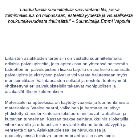
”Laadukkaalla suunnittelulla saavutetaan tila, jossa
toiminnallisuus on huipussaan, esteettisyydestä ja visuaalisesta
houkuttelevuudesta tinkimättä.” – Suunnittelija Emmi Vappula
Erilaisten asiakkaiden tarpeisiin on vastattu suunnittelemalla
erilaisia palvelupisteitä, joita apteekissa on yhteensä seitsemän.
Esteettömän palvelupisteen lisäksi tarjolla on perheille suunnattu
palvelupiste ja yksityisen palvelun voi varata halutessaan myös
monitoimitilaan. Valintaosaston selkeät ja nostetut tuoteryhmät
yhdistettynä eri palvelupisteisiin takaavat monipuolisen ja
asiakaslähtöisen kokemuksen.
Materiaaleina apteekissa on käytetty vaaleita ja luonnonläheisiä
materiaaleja. Vaalea saarni, valkoinen ja harmaan eri sävyt
yhdistettynä mielenkiintoisiin tekstuureihin luovat rauhallisen ja
kutsuvan tunnelman. Kassan taakse seinäruukkuihin sijoitetuilla
viherkasveilla ja odotustilan kasvilaatikolla on tuotu elävyyttä ja
vehreyttä tilaan. Asiakastuoleissa, seinäruukuissa ja
opastekylteissä toistuva tummempi antrasiitin sävy toimii