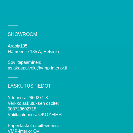
SHOWROOM
Arabia135
Hämeentie 135 A, Helsinki
Sovi tapaaminen:
asiakaspalvelu@vmp-interior.fi
LASKUTUSTIEDOT
Y-tunnus: 2960271-8
Verkkolaskutuksen osoite:
003729602718
Välittäjätunnus: OKOYFIHH
Paperilaskut osoitteeseen:
VMP-interior Oy