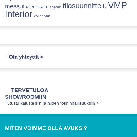
VMP-
tilasuunnittelu
messut
NEROHEALTH
sairaala
Interior
VMP:n väki
Ota yhteyttä >
TERVETULOA
SHOWROOMIIN
Tutustu kalusteisiin ja niiden toiminnallisuuksiin >
MITEN VOIMME OLLA AVUKSI?