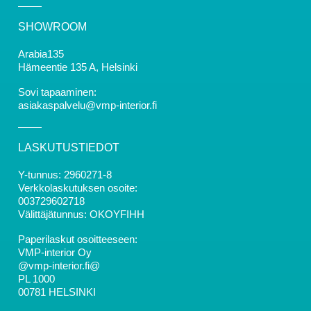
SHOWROOM
Arabia135
Hämeentie 135 A, Helsinki
Sovi tapaaminen:
asiakaspalvelu@vmp-interior.fi
LASKUTUSTIEDOT
Y-tunnus: 2960271-8
Verkkolaskutuksen osoite:
003729602718
Välittäjätunnus: OKOYFIHH
Paperilaskut osoitteeseen:
VMP-interior Oy
@vmp-interior.fi@
PL 1000
00781 HELSINKI