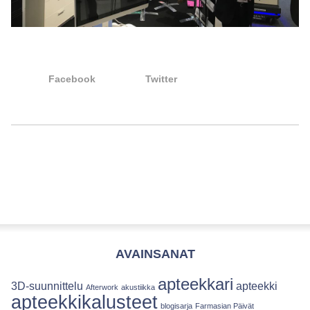
Facebook
Twitter
AVAINSANAT
apteekkari
3D-suunnittelu
apteekki
Afterwork
akustiikka
apteekkikalusteet
blogisarja
Farmasian Päivät