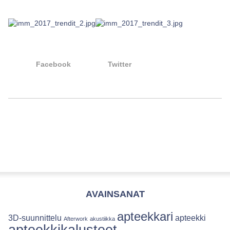
Facebook
Twitter
AVAINSANAT
apteekkari
3D-suunnittelu
apteekki
Afterwork
akustiikka
apteekkikalusteet