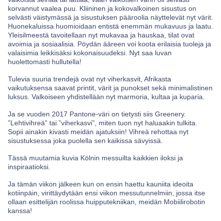
korvannut vaalea puu. Kliininen ja kokovalkoinen sisustus on
selvästi väistymässä ja sisustuksen pääroolia näyttelevät nyt värit.
Huonekaluissa huomioidaan entistä enemmän mukavuus ja laatu.
Yleisilmeestä tavoitellaan nyt mukavaa ja hauskaa, tilat ovat
avoimia ja sosiaalisia. Pöydän ääreen voi koota erilaisia tuoleja ja
valaisimia leikkisäksi kokonaisuudeksi. Nyt saa luvan
huolettomasti hullutella!
Tulevia suuria trendejä ovat nyt viherkasvit, Afrikasta
vaikutuksensa saavat printit, värit ja punokset sekä minimalistinen
luksus. Valkoiseen yhdistellään nyt marmoria, kultaa ja kuparia.
Ja se vuoden 2017 Pantone-väri on tietysti siis Greenery.
”Lehtivihreä” tai ”viherkasvi”, miten tuon nyt haluaakin tulkita.
Sopii ainakin kivasti meidän ajatuksiin! Vihreä rehottaa nyt
sisustuksessa joka puolella sen kaikissa sävyissä.
Tässä muutamia kuvia Kölnin messuilta kaikkien iloksi ja
inspiraatioksi.
Ja tämän viikon jälkeen kun on ensin haettu kauniita ideoita
kotiinpäin, virittäydytään ensi viikon messutunnelmiin, jossa itse
ollaan esittelijän roolissa huipputekniikan, meidän Mobiilirobotin
kanssa!