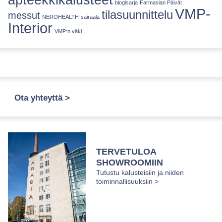
blogisarja
Farmasian Päivät
VMP-
tilasuunnittelu
messut
NEROHEALTH
sairaala
Interior
VMP:n väki
Ota yhteyttä >
TERVETULOA
SHOWROOMIIN
Tutustu kalusteisiin ja niiden
toiminnallisuuksiin >