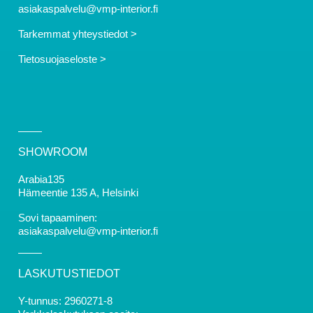
asiakaspalvelu@vmp-interior.fi
Tarkemmat yhteystiedot >
Tietosuojaseloste >
SHOWROOM
Arabia135
Hämeentie 135 A, Helsinki
Sovi tapaaminen:
asiakaspalvelu@vmp-interior.fi
LASKUTUSTIEDOT
Y-tunnus: 2960271-8