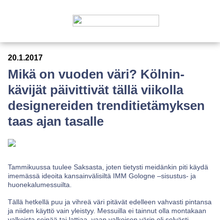
20.1.2017
Mikä on vuoden väri? Kölnin-
kävijät päivittivät tällä viikolla
designereiden trenditietämyksen
taas ajan tasalle
Tammikuussa tuulee Saksasta, joten tietysti meidänkin piti käydä
imemässä ideoita kansainvälisiltä IMM Gologne –sisustus- ja
huonekalumessuilta.
Tällä hetkellä puu ja vihreä väri pitävät edelleen vahvasti pintansa
ja niiden käyttö vain yleistyy. Messuilla ei tainnut olla montakaan
valkoista seinää tai lattiaa, vaan valkoisen värin oli selvästi