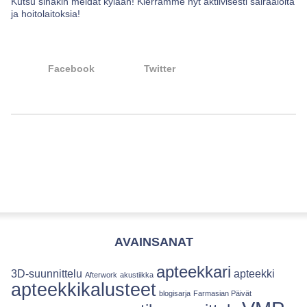
Kutsu sinäkin meidät kylään! Kierrämme nyt aktiivisesti sairaaloita
ja hoitolaitoksia!
Facebook
Twitter
AVAINSANAT
apteekkari
3D-suunnittelu
apteekki
Afterwork
akustiikka
apteekkikalusteet
blogisarja
Farmasian Päivät