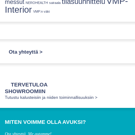
VMP-
tilasuunnittelu
messut
NEROHEALTH
sairaala
Interior
VMP:n väki
Ota yhteyttä >
TERVETULOA
SHOWROOMIIN
Tutustu kalusteisiin ja niiden toiminnallisuuksiin >
MITEN VOIMME OLLA AVUKSI?
Ota yhteyttä. Me autamme!