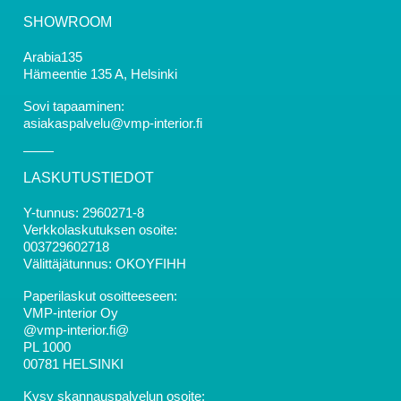
SHOWROOM
Arabia135
Hämeentie 135 A, Helsinki
Sovi tapaaminen:
asiakaspalvelu@vmp-interior.fi
LASKUTUSTIEDOT
Y-tunnus: 2960271-8
Verkkolaskutuksen osoite:
003729602718
Välittäjätunnus: OKOYFIHH
Paperilaskut osoitteeseen:
VMP-interior Oy
@vmp-interior.fi@
PL 1000
00781 HELSINKI
Kysy skannauspalvelun osoite: