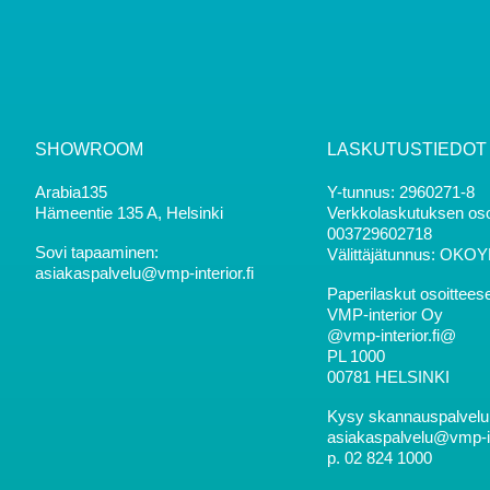
SHOWROOM
LASKUTUSTIEDOT
Arabia135
Y-tunnus: 2960271-8
Hämeentie 135 A, Helsinki
Verkkolaskutuksen oso
003729602718
Sovi tapaaminen:
Välittäjätunnus: OKO
asiakaspalvelu@vmp-interior.fi
Paperilaskut osoittees
VMP-interior Oy
@vmp-interior.fi@
PL 1000
00781 HELSINKI
Kysy skannauspalvelun
asiakaspalvelu@vmp-inte
p. 02 824 1000