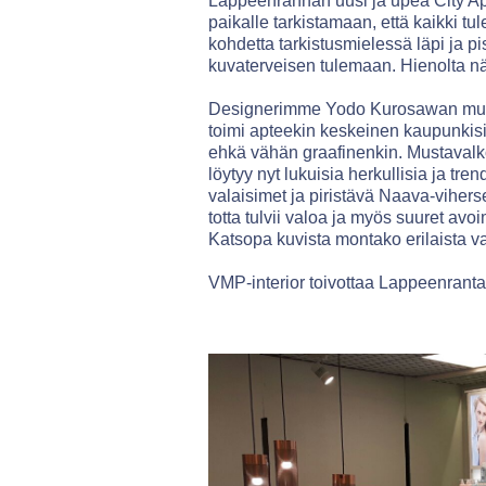
Lappeenrannan uusi ja upea City Apt
paikalle tarkistamaan, että kaikki t
kohdetta tarkistusmielessä läpi ja p
kuvaterveisen tulemaan. Hienolta nä
Designerimme Yodo Kurosawan muka
toimi apteekin keskeinen kaupunkisi
ehkä vähän graafinenkin. Mustavalko
löytyy nyt lukuisia herkullisia ja tre
valaisimet ja piristävä Naava-vihers
totta tulvii valoa ja myös suuret avoi
Katsopa kuvista montako erilaista va
VMP-interior toivottaa Lappeenranta