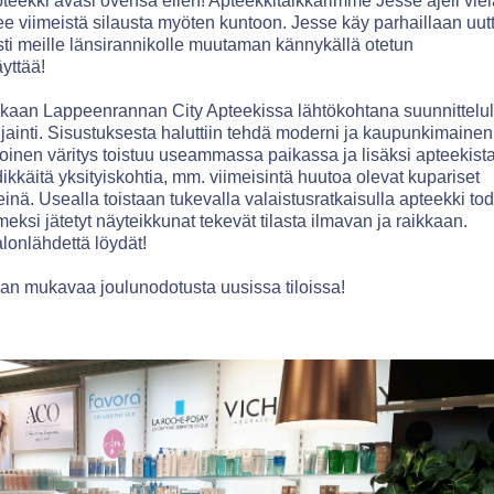
eekki avasi ovensa eilen! Apteekkitalkkarimme Jesse ajeli viel
ulee viimeistä silausta myöten kuntoon. Jesse käy parhaillaan uut
isti meille länsirannikolle muutaman kännykällä otetun
yttää!
an Lappeenrannan City Apteekissa lähtökohtana suunnittelul
jainti. Sisustuksesta haluttiin tehdä moderni ja kaupunkimainen
inen väritys toistuu useammassa paikassa ja lisäksi apteekist
ndikkäitä yksityiskohtia, mm. viimeisintä huutoa olevat kupariset
einä. Usealla toistaan tukevalla valaistusratkaisulla apteekki to
meksi jätetyt näyteikkunat tekevät tilasta ilmavan ja raikkaan.
lonlähdettä löydät!
an mukavaa joulunodotusta uusissa tiloissa!