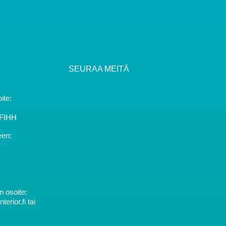
SEURAA MEITÄ
ite:
YFIHH
een:
 osoite:
rior.fi tai