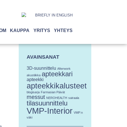
BRIEFLY IN ENGLISH
OM
KAUPPA
YRITYS
YHTEYS
AVAINSANAT
3D-suunnittelu
Afterwork
apteekkari
akustiikka
apteekki
apteekkikalusteet
blogisarja
Farmasian Päivät
messut
NEROHEALTH
sairaala
tilasuunnittelu
VMP-Interior
VMP:n
väki