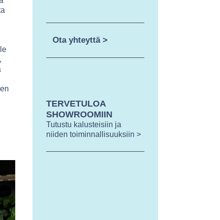
ä
ta
Ota yhteyttä >
le
,
a
den
TERVETULOA
SHOWROOMIIN
Tutustu kalusteisiin ja
niiden toiminnallisuuksiin >