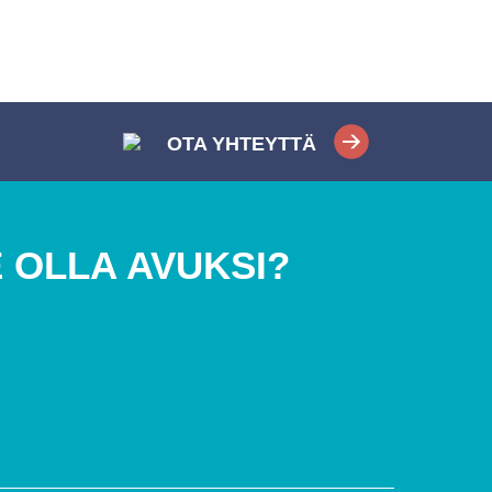
OTA YHTEYTTÄ
 OLLA AVUKSI?
i