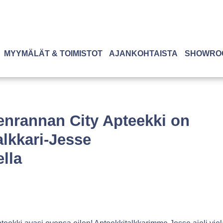
MYYMÄLÄT & TOIMISTOT
AJANKOHTAISTA
SHOWRO
nrannan City Apteekki on
alkkari-Jesse
ella