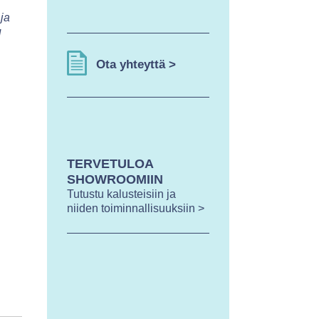
ja
u
Ota yhteyttä >
TERVETULOA
SHOWROOMIIN
Tutustu kalusteisiin ja
niiden toiminnallisuuksiin >