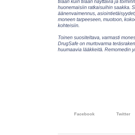
tilaan kuin tilaan näyttäviä ja toimi
huonemaisiin ratkaisuihin saakka. Su
äänenvaimennus, asiointietäisyydet,
moneen tarpeeseen, muotoon, kokoon j
kohteisiin.
Toinen suositeltava, varmasti mone
DrugSafe on murtovarma teräsrakente
huumaavia lääkkeitä. Remomedin yht
Facebook
Twitter