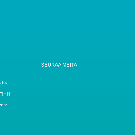
SEURAA MEITÄ
ite:
YFIHH
een: