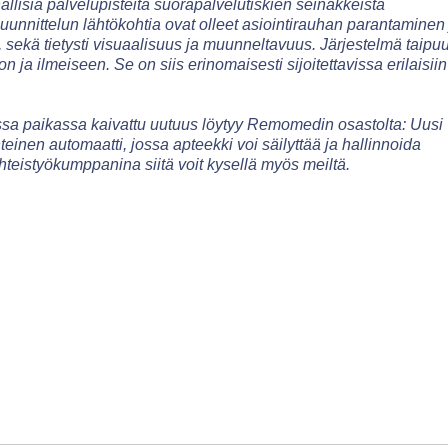
nnallisia palvelupisteitä suorapalvelutiskien seinäkkeistä
unnittelun lähtökohtia ovat olleet asiointirauhan parantaminen 
 sekä tietysti visuaalisuus ja muunneltavuus. Järjestelmä taipu
a ilmeiseen. Se on siis erinomaisesti sijoitettavissa erilaisiin
ssa paikassa kaivattu uutuus löytyy Remomedin osastolta: Uusi
inen automaatti, jossa apteekki voi säilyttää ja hallinnoida
eistyökumppanina siitä voit kysellä myös meiltä.