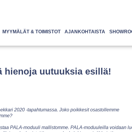
MYYMÄLÄT & TOIMISTOT
AJANKOHTAISTA
SHOWRO
ä hienoja uutuuksia esillä!
pteekkari 2020 -tapahtumassa. Joko poikkesit osastollemme
samme?
ustaa PALA-moduuli mallistomme. PALA-moduuleilla voidaan l