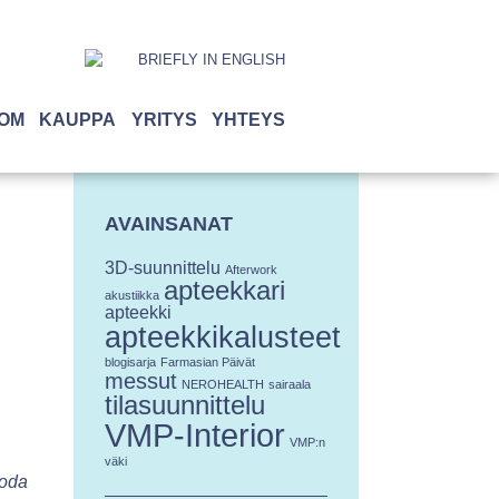
BRIEFLY IN ENGLISH
OM
KAUPPA
YRITYS
YHTEYS
AVAINSANAT
3D-suunnittelu
Afterwork
apteekkari
akustiikka
apteekki
apteekkikalusteet
blogisarja
Farmasian Päivät
messut
NEROHEALTH
sairaala
tilasuunnittelu
VMP-Interior
VMP:n
väki
uoda