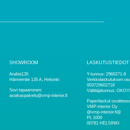
i
SHOWROOM
LASKUTUSTIEDOT
Arabia135
Y-tunnus: 2960271-8
Hämeentie 135 A, Helsinki
Verkkolaskutuksen oso
003729602718
Sovi tapaaminen:
Välittäjätunnus: OKO
asiakaspalvelu@vmp-interior.fi
Paperilaskut osoittees
VMP-interior Oy
@vmp-interior.fi@
PL 1000
00781 HELSINKI