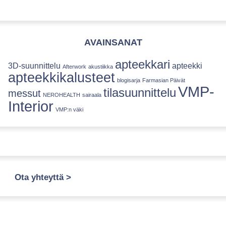
AVAINSANAT
apteekkari
3D-suunnittelu
apteekki
Afterwork
akustiikka
apteekkikalusteet
blogisarja
Farmasian Päivät
VMP-
tilasuunnittelu
messut
NEROHEALTH
sairaala
Interior
VMP:n väki
Ota yhteyttä >