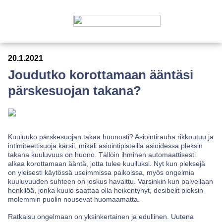
20.1.2021
Joudutko korottamaan ääntäsi
pärskesuojan takana?
Kuuluuko pärskesuojan takaa huonosti? Asiointirauha rikkoutuu ja
intimiteettisuoja kärsii, mikäli asiointipisteillä asioidessa pleksin
takana kuuluvuus on huono. Tällöin ihminen automaattisesti
alkaa korottamaan ääntä, jotta tulee kuulluksi. Nyt kun pleksejä
on yleisesti käytössä useimmissa paikoissa, myös ongelmia
kuuluvuuden suhteen on joskus havaittu. Varsinkin kun palvellaan
henkilöä, jonka kuulo saattaa olla heikentynyt, desibelit pleksin
molemmin puolin nousevat huomaamatta.
Ratkaisu ongelmaan on yksinkertainen ja edullinen. Uutena