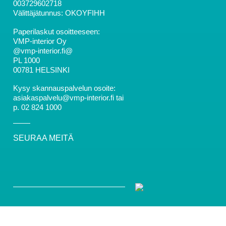
003729602718
Välittäjätunnus: OKOYFIHH
Paperilaskut osoitteeseen:
VMP-interior Oy
@vmp-interior.fi@
PL 1000
00781 HELSINKI
Kysy skannauspalvelun osoite:
asiakaspalvelu@vmp-interior.fi tai
p. 02 824 1000
SEURAA MEITÄ