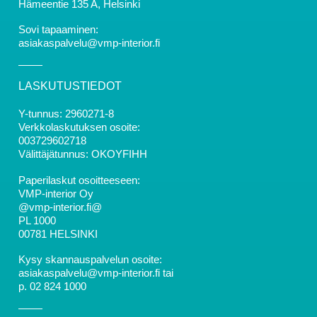
Hämeentie 135 A, Helsinki
Sovi tapaaminen:
asiakaspalvelu@vmp-interior.fi
LASKUTUSTIEDOT
Y-tunnus: 2960271-8
Verkkolaskutuksen osoite:
003729602718
Välittäjätunnus: OKOYFIHH
Paperilaskut osoitteeseen:
VMP-interior Oy
@vmp-interior.fi@
PL 1000
00781 HELSINKI
Kysy skannauspalvelun osoite:
asiakaspalvelu@vmp-interior.fi tai
p. 02 824 1000