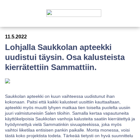
11.5.2022
Lohjalla Saukkolan apteekki
uudistui täysin. Osa kalusteista
kierrätettiin Sammattiin.
Saukkolan apteekki on kuun vaihteessa uudistunut ihan
kokonaan. Paitsi että kaikki kalusteet uusittiin kauttaaltaan,
apteekki myös muutti lyhyen matkaa tien toiselta puolelta uusiin
juuri valmistuneisiin Salen tiloihin. Samalla kertaa vapautuneita
käyttökelpoisia Saukkolan vanhoja kalusteita saatiin kierrätettyä ja
hyödynnettyä vielä Sammatinkin sivuapteekissa, joka myös
vaihtoi liiketilaa entisisen pankin paikalle. Monta monessa, voisi
tästä koko projektista todeta. Tärkeää tietysti on hyvä suunnittelu