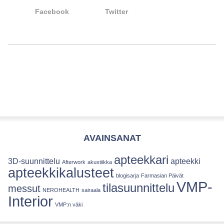
Facebook
Twitter
AVAINSANAT
apteekkari
3D-suunnittelu
apteekki
Afterwork
akustiikka
apteekkikalusteet
blogisarja
Farmasian Päivät
VMP-
tilasuunnittelu
messut
NEROHEALTH
sairaala
Interior
VMP:n väki