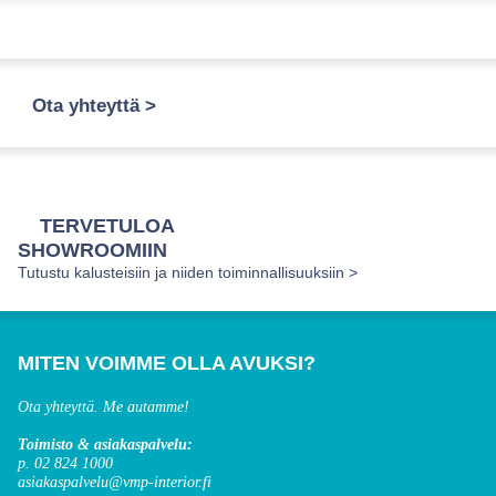
Ota yhteyttä >
TERVETULOA
SHOWROOMIIN
Tutustu kalusteisiin ja niiden toiminnallisuuksiin >
MITEN VOIMME OLLA AVUKSI?
Ota yhteyttä. Me autamme!
Toimisto & asiakaspalvelu:
p. 02 824 1000
asiakaspalvelu@vmp-interior.fi