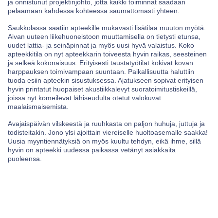
ja onnistunut projektinjohto, jotta kaikki toiminnat saadaan
pelaamaan kahdessa kohteessa saumattomasti yhteen.
Saukkolassa saatiin apteekille mukavasti lisätilaa muuton myötä.
Aivan uuteen liikehuoneistoon muuttamisella on tietysti etunsa,
uudet lattia- ja seinäpinnat ja myös uusi hyvä valaistus. Koko
apteekkitila on nyt apteekkarin toiveesta hyvin raikas, seesteinen
ja selkeä kokonaisuus. Erityisesti taustatyötilat kokivat kovan
harppauksen toimivampaan suuntaan. Paikallisuutta haluttiin
tuoda esiin apteekin sisustuksessa. Ajatukseen sopivat erityisen
hyvin printatut huopaiset akustiikkalevyt suoratoimitustiskeillä,
joissa nyt komeilevat lähiseudulta otetut valokuvat
maalaismaisemista.
Avajaispäivän vilskeestä ja ruuhkasta on paljon huhuja, juttuja ja
todisteitakin. Jono ylsi ajoittain viereiselle huoltoasemalle saakka!
Uusia myyntiennätyksiä on myös kuultu tehdyn, eikä ihme, sillä
hyvin on apteekki uudessa paikassa vetänyt asiakkaita
puoleensa.